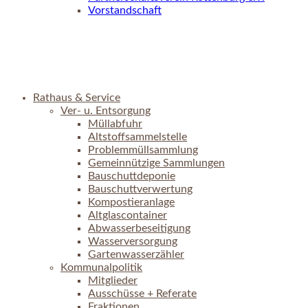
Vorstandschaft
Rathaus & Service
Ver- u. Entsorgung
Müllabfuhr
Altstoffsammelstelle
Problemmüllsammlung
Gemeinnützige Sammlungen
Bauschuttdeponie
Bauschuttverwertung
Kompostieranlage
Altglascontainer
Abwasserbeseitigung
Wasserversorgung
Gartenwasserzähler
Kommunalpolitik
Mitglieder
Ausschüsse + Referate
Fraktionen