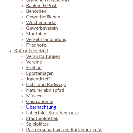
Branchenverzeichnis
Banken & Post
Behörden
Gewerbeflächen
Wochenmarkt
Gewerbeverein
Stadtplan
Verkehrsanbindung
Friedhöfe
Kultur & Freizeit
Veranstaltungen
Vereine
Freibad
Sportanlagen
Jugendtreff
Geh- und Radwege
Naturerlebnispfad
Museen
Gastronomie
Übernachtung
Labertaler Storchenroute
Stadtbibliothek
Spielplätze
Partnerschaftsverein Rottenburg e.V.