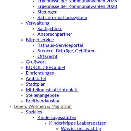
Ergebnisse der Kommunalwahlen 2026
Ergebnisse der Kommunalwahlen 2020
Sitzungen
Ratsinformationssystem
Verwaltung
Sachgebiete
Ansprechpartner
Bürgerservice
Rathaus-Serviceportal
Steuern, Beiträge, Gebühren
Ortsrecht
Grußwort
KUROL / EBGmbH
Einrichtungen
Amtstafel
Stadtplan
Mitteilungsblatt/Infoblatt
Stellenangebote
Breitbandausbau
Leben, Wohnen & Migration
Soziales
Kindertagesstätten
Kinderkrippe Laaberspatzen
Was ist uns wichtig