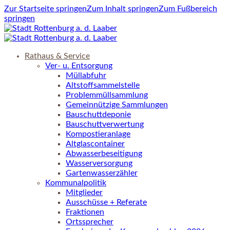
Zur Startseite springen
Zum Inhalt springen
Zum Fußbereich
springen
Rathaus & Service
Ver- u. Entsorgung
Müllabfuhr
Altstoffsammelstelle
Problemmüllsammlung
Gemeinnützige Sammlungen
Bauschuttdeponie
Bauschuttverwertung
Kompostieranlage
Altglascontainer
Abwasserbeseitigung
Wasserversorgung
Gartenwasserzähler
Kommunalpolitik
Mitglieder
Ausschüsse + Referate
Fraktionen
Ortssprecher