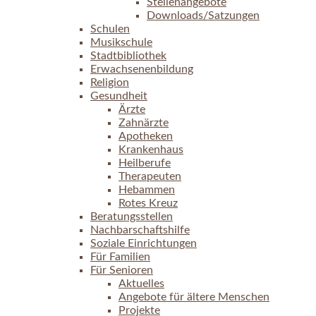
Stellenangebote
Downloads/Satzungen
Schulen
Musikschule
Stadtbibliothek
Erwachsenenbildung
Religion
Gesundheit
Ärzte
Zahnärzte
Apotheken
Krankenhaus
Heilberufe
Therapeuten
Hebammen
Rotes Kreuz
Beratungsstellen
Nachbarschaftshilfe
Soziale Einrichtungen
Für Familien
Für Senioren
Aktuelles
Angebote für ältere Menschen
Projekte