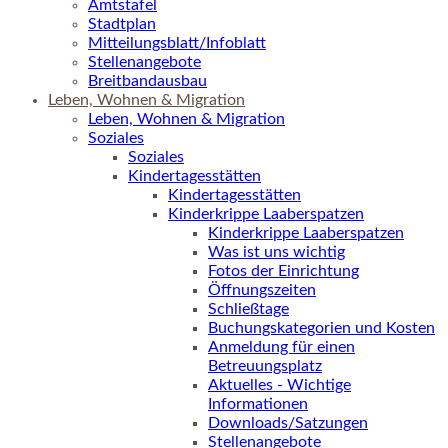
Amtstafel
Stadtplan
Mitteilungsblatt/Infoblatt
Stellenangebote
Breitbandausbau
Leben, Wohnen & Migration
Leben, Wohnen & Migration
Soziales
Soziales
Kindertagesstätten
Kindertagesstätten
Kinderkrippe Laaberspatzen
Kinderkrippe Laaberspatzen
Was ist uns wichtig
Fotos der Einrichtung
Öffnungszeiten
Schließtage
Buchungskategorien und Kosten
Anmeldung für einen
Betreuungsplatz
Aktuelles - Wichtige
Informationen
Downloads/Satzungen
Stellenangebote