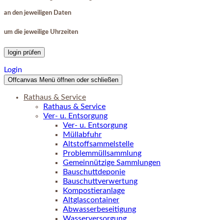
an den jeweiligen Daten
um die jeweilige Uhrzeiten
login prüfen
Login
Offcanvas Menü öffnen oder schließen
Rathaus & Service
Rathaus & Service
Ver- u. Entsorgung
Ver- u. Entsorgung
Müllabfuhr
Altstoffsammelstelle
Problemmüllsammlung
Gemeinnützige Sammlungen
Bauschuttdeponie
Bauschuttverwertung
Kompostieranlage
Altglascontainer
Abwasserbeseitigung
Wasserversorgung