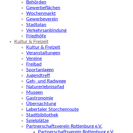
Behörden
Gewerbeflächen
Wochenmarkt
Gewerbeverein
Stadtplan
Verkehrsanbindung
Friedhöfe
Kultur & Freizeit
Kultur & Freizeit
Veranstaltungen
Vereine
Freibad
Sportanlagen
Jugendtreff
Geh- und Radwege
Naturerlebnispfad
Museen
Gastronomie
Übernachtung
Labertaler Storchenroute
Stadtbibliothek
Spielplätze
Partnerschaftsverein Rottenburg e.V.
Partnerschaftsverein Rottenburg e.V.