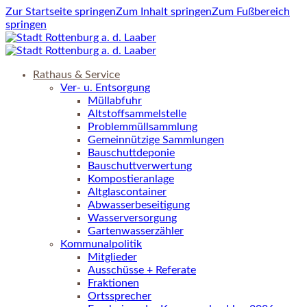
Zur Startseite springen
Zum Inhalt springen
Zum Fußbereich
springen
Rathaus & Service
Ver- u. Entsorgung
Müllabfuhr
Altstoffsammelstelle
Problemmüllsammlung
Gemeinnützige Sammlungen
Bauschuttdeponie
Bauschuttverwertung
Kompostieranlage
Altglascontainer
Abwasserbeseitigung
Wasserversorgung
Gartenwasserzähler
Kommunalpolitik
Mitglieder
Ausschüsse + Referate
Fraktionen
Ortssprecher