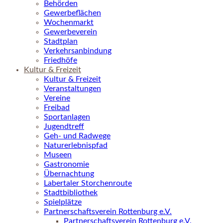
Behörden
Gewerbeflächen
Wochenmarkt
Gewerbeverein
Stadtplan
Verkehrsanbindung
Friedhöfe
Kultur & Freizeit
Kultur & Freizeit
Veranstaltungen
Vereine
Freibad
Sportanlagen
Jugendtreff
Geh- und Radwege
Naturerlebnispfad
Museen
Gastronomie
Übernachtung
Labertaler Storchenroute
Stadtbibliothek
Spielplätze
Partnerschaftsverein Rottenburg e.V.
Partnerschaftsverein Rottenburg e.V.