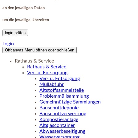
an den jeweiligen Daten
um die jeweilige Uhrzeiten
login prüfen
Login
Offcanvas Menü öffnen oder schließen
Rathaus & Service
Rathaus & Service
Ver- u. Entsorgung
Ver- u. Entsorgung
Müllabfuhr
Altstoffsammelstelle
Problemmüllsammlung
Gemeinnützige Sammlungen
Bauschuttdeponie
Bauschuttverwertung
Kompostieranlage
Altglascontainer
Abwasserbeseitigung
Wasserversorgung