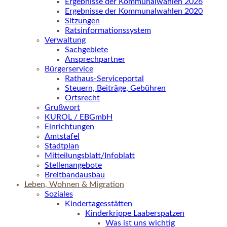
Ergebnisse der Kommunalwahlen 2026
Ergebnisse der Kommunalwahlen 2020
Sitzungen
Ratsinformationssystem
Verwaltung
Sachgebiete
Ansprechpartner
Bürgerservice
Rathaus-Serviceportal
Steuern, Beiträge, Gebühren
Ortsrecht
Grußwort
KUROL / EBGmbH
Einrichtungen
Amtstafel
Stadtplan
Mitteilungsblatt/Infoblatt
Stellenangebote
Breitbandausbau
Leben, Wohnen & Migration
Soziales
Kindertagesstätten
Kinderkrippe Laaberspatzen
Was ist uns wichtig