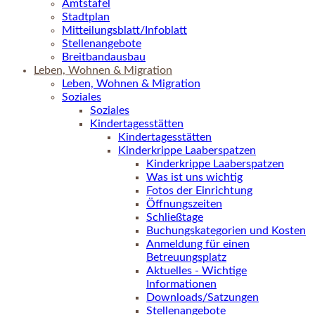
Amtstafel
Stadtplan
Mitteilungsblatt/Infoblatt
Stellenangebote
Breitbandausbau
Leben, Wohnen & Migration
Leben, Wohnen & Migration
Soziales
Soziales
Kindertagesstätten
Kindertagesstätten
Kinderkrippe Laaberspatzen
Kinderkrippe Laaberspatzen
Was ist uns wichtig
Fotos der Einrichtung
Öffnungszeiten
Schließtage
Buchungskategorien und Kosten
Anmeldung für einen
Betreuungsplatz
Aktuelles - Wichtige
Informationen
Downloads/Satzungen
Stellenangebote