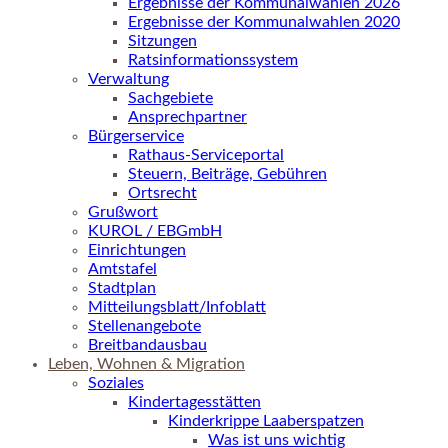
Ergebnisse der Kommunalwahlen 2026
Ergebnisse der Kommunalwahlen 2020
Sitzungen
Ratsinformationssystem
Verwaltung
Sachgebiete
Ansprechpartner
Bürgerservice
Rathaus-Serviceportal
Steuern, Beiträge, Gebühren
Ortsrecht
Grußwort
KUROL / EBGmbH
Einrichtungen
Amtstafel
Stadtplan
Mitteilungsblatt/Infoblatt
Stellenangebote
Breitbandausbau
Leben, Wohnen & Migration
Soziales
Kindertagesstätten
Kinderkrippe Laaberspatzen
Was ist uns wichtig