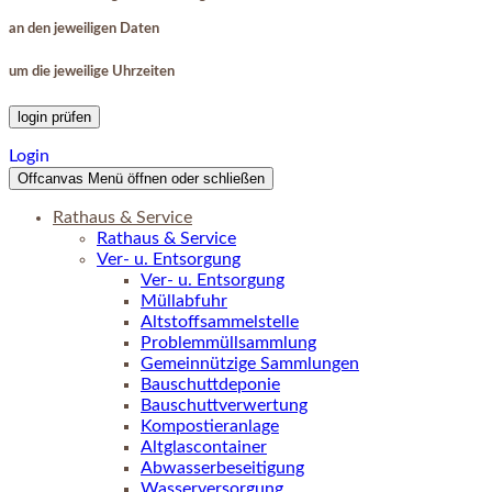
an den jeweiligen Daten
um die jeweilige Uhrzeiten
login prüfen
Login
Offcanvas Menü öffnen oder schließen
Rathaus & Service
Rathaus & Service
Ver- u. Entsorgung
Ver- u. Entsorgung
Müllabfuhr
Altstoffsammelstelle
Problemmüllsammlung
Gemeinnützige Sammlungen
Bauschuttdeponie
Bauschuttverwertung
Kompostieranlage
Altglascontainer
Abwasserbeseitigung
Wasserversorgung