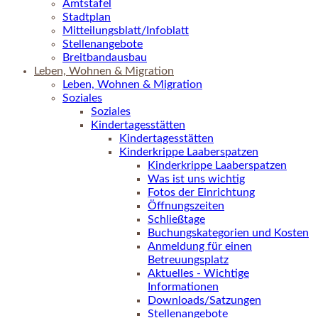
Amtstafel
Stadtplan
Mitteilungsblatt/Infoblatt
Stellenangebote
Breitbandausbau
Leben, Wohnen & Migration
Leben, Wohnen & Migration
Soziales
Soziales
Kindertagesstätten
Kindertagesstätten
Kinderkrippe Laaberspatzen
Kinderkrippe Laaberspatzen
Was ist uns wichtig
Fotos der Einrichtung
Öffnungszeiten
Schließtage
Buchungskategorien und Kosten
Anmeldung für einen
Betreuungsplatz
Aktuelles - Wichtige
Informationen
Downloads/Satzungen
Stellenangebote