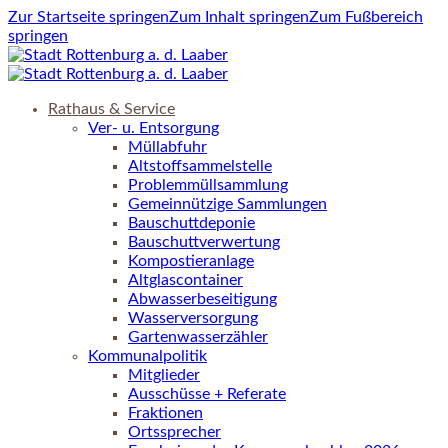
Zur Startseite springen
Zum Inhalt springen
Zum Fußbereich
springen
Rathaus & Service
Ver- u. Entsorgung
Müllabfuhr
Altstoffsammelstelle
Problemmüllsammlung
Gemeinnützige Sammlungen
Bauschuttdeponie
Bauschuttverwertung
Kompostieranlage
Altglascontainer
Abwasserbeseitigung
Wasserversorgung
Gartenwasserzähler
Kommunalpolitik
Mitglieder
Ausschüsse + Referate
Fraktionen
Ortssprecher