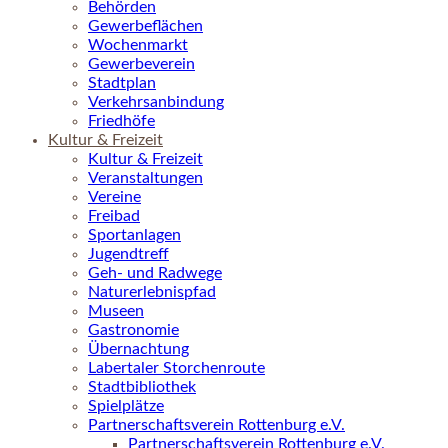
Behörden
Gewerbeflächen
Wochenmarkt
Gewerbeverein
Stadtplan
Verkehrsanbindung
Friedhöfe
Kultur & Freizeit
Kultur & Freizeit
Veranstaltungen
Vereine
Freibad
Sportanlagen
Jugendtreff
Geh- und Radwege
Naturerlebnispfad
Museen
Gastronomie
Übernachtung
Labertaler Storchenroute
Stadtbibliothek
Spielplätze
Partnerschaftsverein Rottenburg e.V.
Partnerschaftsverein Rottenburg e.V.