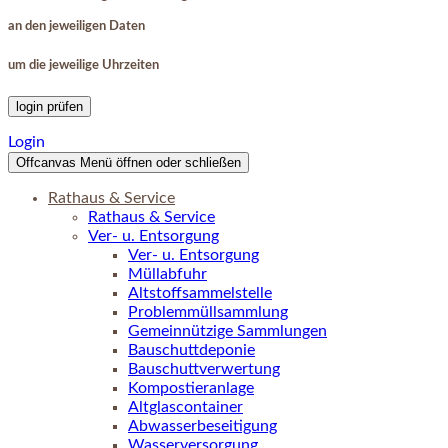
an den jeweiligen Daten
um die jeweilige Uhrzeiten
login prüfen
Login
Offcanvas Menü öffnen oder schließen
Rathaus & Service
Rathaus & Service
Ver- u. Entsorgung
Ver- u. Entsorgung
Müllabfuhr
Altstoffsammelstelle
Problemmüllsammlung
Gemeinnützige Sammlungen
Bauschuttdeponie
Bauschuttverwertung
Kompostieranlage
Altglascontainer
Abwasserbeseitigung
Wasserversorgung