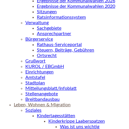
Ergebnisse der Kommunalwahlen 2026
Ergebnisse der Kommunalwahlen 2020
Sitzungen
Ratsinformationssystem
Verwaltung
Sachgebiete
Ansprechpartner
Bürgerservice
Rathaus-Serviceportal
Steuern, Beiträge, Gebühren
Ortsrecht
Grußwort
KUROL / EBGmbH
Einrichtungen
Amtstafel
Stadtplan
Mitteilungsblatt/Infoblatt
Stellenangebote
Breitbandausbau
Leben, Wohnen & Migration
Soziales
Kindertagesstätten
Kinderkrippe Laaberspatzen
Was ist uns wichtig