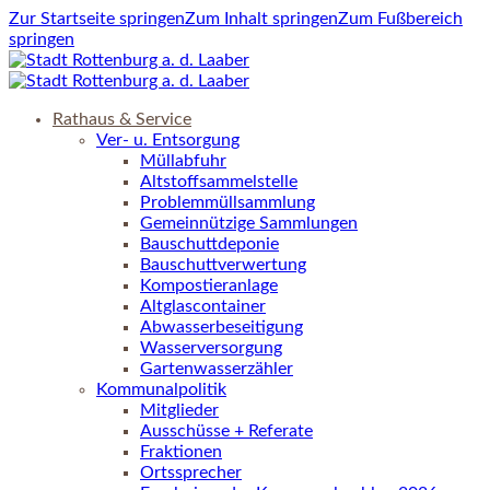
Zur Startseite springen
Zum Inhalt springen
Zum Fußbereich
springen
Rathaus & Service
Ver- u. Entsorgung
Müllabfuhr
Altstoffsammelstelle
Problemmüllsammlung
Gemeinnützige Sammlungen
Bauschuttdeponie
Bauschuttverwertung
Kompostieranlage
Altglascontainer
Abwasserbeseitigung
Wasserversorgung
Gartenwasserzähler
Kommunalpolitik
Mitglieder
Ausschüsse + Referate
Fraktionen
Ortssprecher