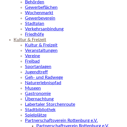
Behörden
Gewerbeflächen
Wochenmarkt
Gewerbeverein
Stadtplan
Verkehrsanbindung
Friedhöfe
Kultur & Freizeit
Kultur & Freizeit
Veranstaltungen
Vereine
Freibad
Sportanlagen
Jugendtreff
Geh- und Radwege
Naturerlebnispfad
Museen
Gastronomie
Übernachtung
Labertaler Storchenroute
Stadtbibliothek
Spielplätze
Partnerschaftsverein Rottenburg e.V.
Partnerschaftsverein Rottenburg e.V.