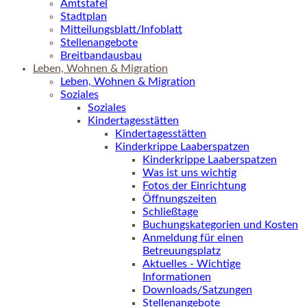
Amtstafel
Stadtplan
Mitteilungsblatt/Infoblatt
Stellenangebote
Breitbandausbau
Leben, Wohnen & Migration
Leben, Wohnen & Migration
Soziales
Soziales
Kindertagesstätten
Kindertagesstätten
Kinderkrippe Laaberspatzen
Kinderkrippe Laaberspatzen
Was ist uns wichtig
Fotos der Einrichtung
Öffnungszeiten
Schließtage
Buchungskategorien und Kosten
Anmeldung für einen
Betreuungsplatz
Aktuelles - Wichtige
Informationen
Downloads/Satzungen
Stellenangebote