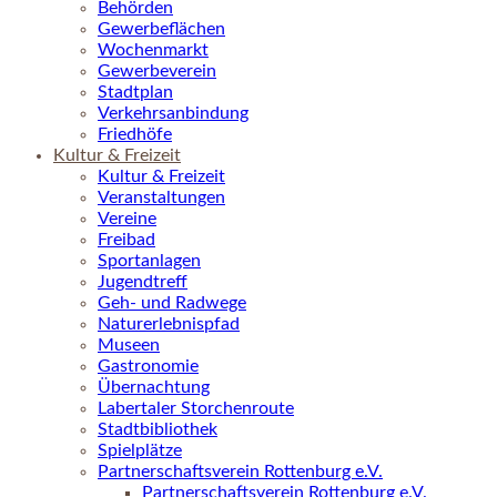
Behörden
Gewerbeflächen
Wochenmarkt
Gewerbeverein
Stadtplan
Verkehrsanbindung
Friedhöfe
Kultur & Freizeit
Kultur & Freizeit
Veranstaltungen
Vereine
Freibad
Sportanlagen
Jugendtreff
Geh- und Radwege
Naturerlebnispfad
Museen
Gastronomie
Übernachtung
Labertaler Storchenroute
Stadtbibliothek
Spielplätze
Partnerschaftsverein Rottenburg e.V.
Partnerschaftsverein Rottenburg e.V.