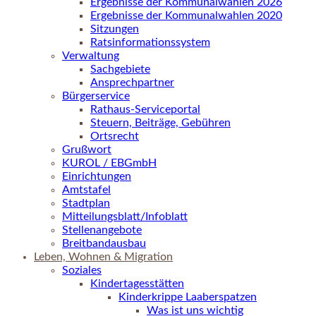
Ergebnisse der Kommunalwahlen 2026
Ergebnisse der Kommunalwahlen 2020
Sitzungen
Ratsinformationssystem
Verwaltung
Sachgebiete
Ansprechpartner
Bürgerservice
Rathaus-Serviceportal
Steuern, Beiträge, Gebühren
Ortsrecht
Grußwort
KUROL / EBGmbH
Einrichtungen
Amtstafel
Stadtplan
Mitteilungsblatt/Infoblatt
Stellenangebote
Breitbandausbau
Leben, Wohnen & Migration
Soziales
Kindertagesstätten
Kinderkrippe Laaberspatzen
Was ist uns wichtig