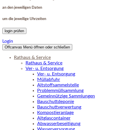
an den jeweiligen Daten
um die jeweilige Uhrzeiten
login prüfen
Login
Offcanvas Menü öffnen oder schließen
Rathaus & Service
Rathaus & Service
Ver- u. Entsorgung
Ver- u. Entsorgung
Müllabfuhr
Altstoffsammelstelle
Problemmüllsammlung
Gemeinnützige Sammlungen
Bauschuttdeponie
Bauschuttverwertung
Kompostieranlage
Altglascontainer
Abwasserbeseitigung
Wasserversorgung