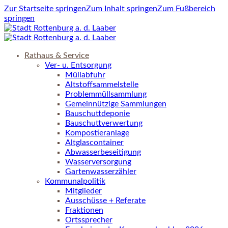
Zur Startseite springen
Zum Inhalt springen
Zum Fußbereich
springen
Rathaus & Service
Ver- u. Entsorgung
Müllabfuhr
Altstoffsammelstelle
Problemmüllsammlung
Gemeinnützige Sammlungen
Bauschuttdeponie
Bauschuttverwertung
Kompostieranlage
Altglascontainer
Abwasserbeseitigung
Wasserversorgung
Gartenwasserzähler
Kommunalpolitik
Mitglieder
Ausschüsse + Referate
Fraktionen
Ortssprecher