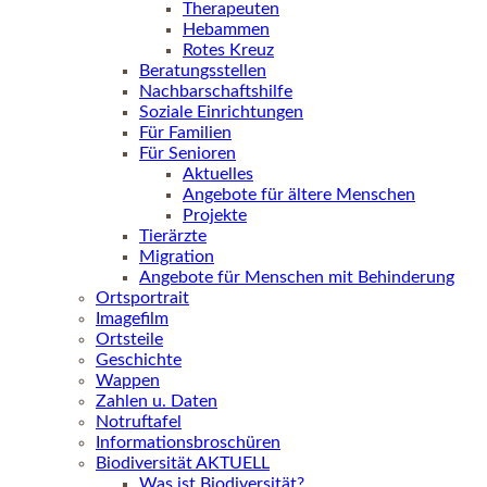
Therapeuten
Hebammen
Rotes Kreuz
Beratungsstellen
Nachbarschaftshilfe
Soziale Einrichtungen
Für Familien
Für Senioren
Aktuelles
Angebote für ältere Menschen
Projekte
Tierärzte
Migration
Angebote für Menschen mit Behinderung
Ortsportrait
Imagefilm
Ortsteile
Geschichte
Wappen
Zahlen u. Daten
Notruftafel
Informationsbroschüren
Biodiversität AKTUELL
Was ist Biodiversität?