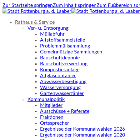
Zur Startseite springen
Zum Inhalt springen
Zum Fußbereich sp
Rathaus & Service
Ver- u. Entsorgung
Müllabfuhr
Altstoffsammelstelle
Problemmüllsammlung
Gemeinnützige Sammlungen
Bauschuttdeponie
Bauschuttverwertung
Kompostieranlage
Altglascontainer
Abwasserbeseitigung
Wasserversorgung
Gartenwasserzähler
Kommunalpolitik
Mitglieder
Ausschüsse + Referate
Fraktionen
Ortssprecher
Ergebnisse der Kommunalwahlen 2026
Ergebnisse der Kommunalwahlen 2020