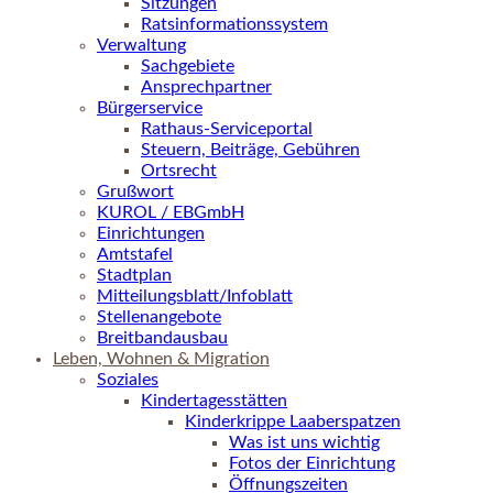
Sitzungen
Ratsinformationssystem
Verwaltung
Sachgebiete
Ansprechpartner
Bürgerservice
Rathaus-Serviceportal
Steuern, Beiträge, Gebühren
Ortsrecht
Grußwort
KUROL / EBGmbH
Einrichtungen
Amtstafel
Stadtplan
Mitteilungsblatt/Infoblatt
Stellenangebote
Breitbandausbau
Leben, Wohnen & Migration
Soziales
Kindertagesstätten
Kinderkrippe Laaberspatzen
Was ist uns wichtig
Fotos der Einrichtung
Öffnungszeiten