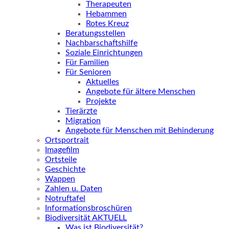
Therapeuten
Hebammen
Rotes Kreuz
Beratungsstellen
Nachbarschaftshilfe
Soziale Einrichtungen
Für Familien
Für Senioren
Aktuelles
Angebote für ältere Menschen
Projekte
Tierärzte
Migration
Angebote für Menschen mit Behinderung
Ortsportrait
Imagefilm
Ortsteile
Geschichte
Wappen
Zahlen u. Daten
Notruftafel
Informationsbroschüren
Biodiversität AKTUELL
Was ist Biodiversität?