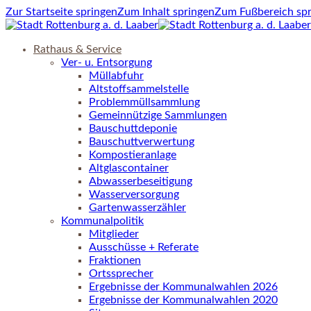
Zur Startseite springen
Zum Inhalt springen
Zum Fußbereich sp
Rathaus & Service
Ver- u. Entsorgung
Müllabfuhr
Altstoffsammelstelle
Problemmüllsammlung
Gemeinnützige Sammlungen
Bauschuttdeponie
Bauschuttverwertung
Kompostieranlage
Altglascontainer
Abwasserbeseitigung
Wasserversorgung
Gartenwasserzähler
Kommunalpolitik
Mitglieder
Ausschüsse + Referate
Fraktionen
Ortssprecher
Ergebnisse der Kommunalwahlen 2026
Ergebnisse der Kommunalwahlen 2020