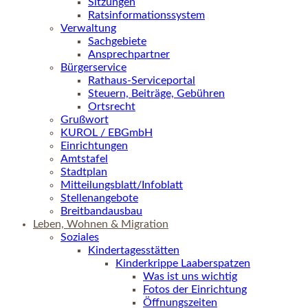
Sitzungen
Ratsinformationssystem
Verwaltung
Sachgebiete
Ansprechpartner
Bürgerservice
Rathaus-Serviceportal
Steuern, Beiträge, Gebühren
Ortsrecht
Grußwort
KUROL / EBGmbH
Einrichtungen
Amtstafel
Stadtplan
Mitteilungsblatt/Infoblatt
Stellenangebote
Breitbandausbau
Leben, Wohnen & Migration
Soziales
Kindertagesstätten
Kinderkrippe Laaberspatzen
Was ist uns wichtig
Fotos der Einrichtung
Öffnungszeiten