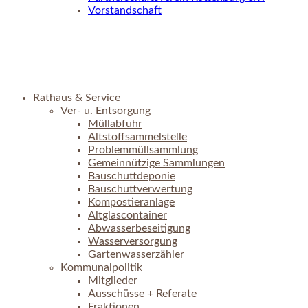
Vorstandschaft
Rathaus & Service
Ver- u. Entsorgung
Müllabfuhr
Altstoffsammelstelle
Problemmüllsammlung
Gemeinnützige Sammlungen
Bauschuttdeponie
Bauschuttverwertung
Kompostieranlage
Altglascontainer
Abwasserbeseitigung
Wasserversorgung
Gartenwasserzähler
Kommunalpolitik
Mitglieder
Ausschüsse + Referate
Fraktionen