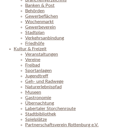
Branchenverzeichnis
Banken & Post
Behörden
Gewerbeflächen
Wochenmarkt
Gewerbeverein
Stadtplan
Verkehrsanbindung
Friedhöfe
Kultur & Freizeit
Veranstaltungen
Vereine
Freibad
Sportanlagen
Jugendtreff
Geh- und Radwege
Naturerlebnispfad
Museen
Gastronomie
Übernachtung
Labertaler Storchenroute
Stadtbibliothek
Spielplätze
Partnerschaftsverein Rottenburg e.V.