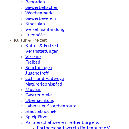
Behörden
Gewerbeflächen
Wochenmarkt
Gewerbeverein
Stadtplan
Verkehrsanbindung
Friedhöfe
Kultur & Freizeit
Kultur & Freizeit
Veranstaltungen
Vereine
Freibad
Sportanlagen
Jugendtreff
Geh- und Radwege
Naturerlebnispfad
Museen
Gastronomie
Übernachtung
Labertaler Storchenroute
Stadtbibliothek
Spielplätze
Partnerschaftsverein Rottenburg e.V.
Partnerschaftsverein Rottenburg e.V.