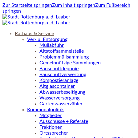
Zur Startseite springen
Zum Inhalt springen
Zum Fußbereich
springen
Rathaus & Service
Ver- u. Entsorgung
Müllabfuhr
Altstoffsammelstelle
Problemmüllsammlung
Gemeinnützige Sammlungen
Bauschuttdeponie
Bauschuttverwertung
Kompostieranlage
Altglascontainer
Abwasserbeseitigung
Wasserversorgung
Gartenwasserzähler
Kommunalpolitik
Mitglieder
Ausschüsse + Referate
Fraktionen
Ortssprecher