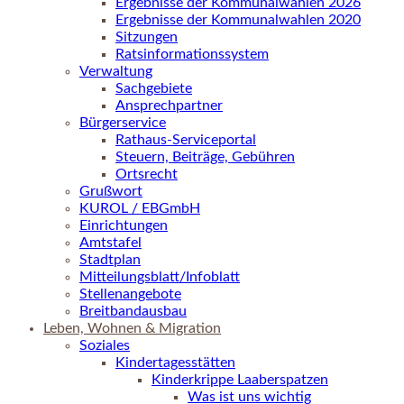
Ergebnisse der Kommunalwahlen 2026
Ergebnisse der Kommunalwahlen 2020
Sitzungen
Ratsinformationssystem
Verwaltung
Sachgebiete
Ansprechpartner
Bürgerservice
Rathaus-Serviceportal
Steuern, Beiträge, Gebühren
Ortsrecht
Grußwort
KUROL / EBGmbH
Einrichtungen
Amtstafel
Stadtplan
Mitteilungsblatt/Infoblatt
Stellenangebote
Breitbandausbau
Leben, Wohnen & Migration
Soziales
Kindertagesstätten
Kinderkrippe Laaberspatzen
Was ist uns wichtig