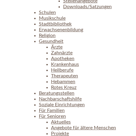
Stellenangebote
Downloads/Satzungen
Schulen
Musikschule
Stadtbibliothek
Erwachsenenbildung
Religion
Gesundheit
Ärzte
Zahnärzte
Apotheken
Krankenhaus
Heilberufe
Therapeuten
Hebammen
Rotes Kreuz
Beratungsstellen
Nachbarschaftshilfe
Soziale Einrichtungen
Für Familien
Für Senioren
Aktuelles
Angebote für ältere Menschen
Projekte