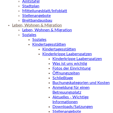
Amtstafel
Stadtplan
Mitteilungsblatt/Infoblatt
Stellenangebote
Breitbandausbau
Leben, Wohnen & Migration
Leben, Wohnen & Migration
Soziales
Soziales
Kindertagesstätten
Kindertagesstätten
Kinderkrippe Laaberspatzen
Kinderkrippe Laaberspatzen
Was ist uns wichtig
Fotos der Einrichtung
Öffnungszeiten
Schließtage
Buchungskategorien und Kosten
Anmeldung für einen
Betreuungsplatz
Aktuelles - Wichtige
Informationen
Downloads/Satzungen
Stellenangebote