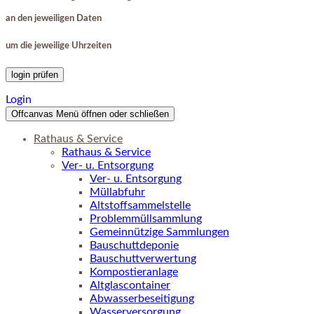
an den jeweiligen Daten
um die jeweilige Uhrzeiten
login prüfen
Login
Offcanvas Menü öffnen oder schließen
Rathaus & Service
Rathaus & Service
Ver- u. Entsorgung
Ver- u. Entsorgung
Müllabfuhr
Altstoffsammelstelle
Problemmüllsammlung
Gemeinnützige Sammlungen
Bauschuttdeponie
Bauschuttverwertung
Kompostieranlage
Altglascontainer
Abwasserbeseitigung
Wasserversorgung