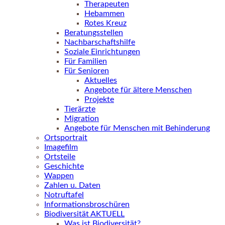
Therapeuten
Hebammen
Rotes Kreuz
Beratungsstellen
Nachbarschaftshilfe
Soziale Einrichtungen
Für Familien
Für Senioren
Aktuelles
Angebote für ältere Menschen
Projekte
Tierärzte
Migration
Angebote für Menschen mit Behinderung
Ortsportrait
Imagefilm
Ortsteile
Geschichte
Wappen
Zahlen u. Daten
Notruftafel
Informationsbroschüren
Biodiversität AKTUELL
Was ist Biodiversität?