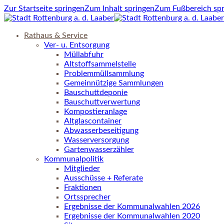
Zur Startseite springen
Zum Inhalt springen
Zum Fußbereich sp
Rathaus & Service
Ver- u. Entsorgung
Müllabfuhr
Altstoffsammelstelle
Problemmüllsammlung
Gemeinnützige Sammlungen
Bauschuttdeponie
Bauschuttverwertung
Kompostieranlage
Altglascontainer
Abwasserbeseitigung
Wasserversorgung
Gartenwasserzähler
Kommunalpolitik
Mitglieder
Ausschüsse + Referate
Fraktionen
Ortssprecher
Ergebnisse der Kommunalwahlen 2026
Ergebnisse der Kommunalwahlen 2020