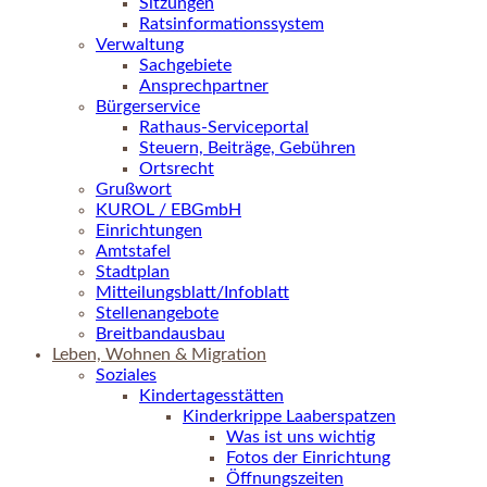
Sitzungen
Ratsinformationssystem
Verwaltung
Sachgebiete
Ansprechpartner
Bürgerservice
Rathaus-Serviceportal
Steuern, Beiträge, Gebühren
Ortsrecht
Grußwort
KUROL / EBGmbH
Einrichtungen
Amtstafel
Stadtplan
Mitteilungsblatt/Infoblatt
Stellenangebote
Breitbandausbau
Leben, Wohnen & Migration
Soziales
Kindertagesstätten
Kinderkrippe Laaberspatzen
Was ist uns wichtig
Fotos der Einrichtung
Öffnungszeiten