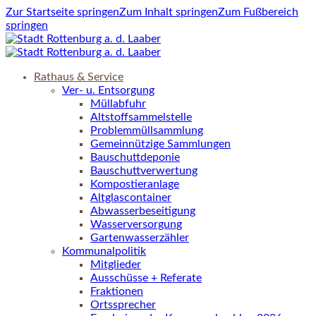
Zur Startseite springen
Zum Inhalt springen
Zum Fußbereich
springen
Rathaus & Service
Ver- u. Entsorgung
Müllabfuhr
Altstoffsammelstelle
Problemmüllsammlung
Gemeinnützige Sammlungen
Bauschuttdeponie
Bauschuttverwertung
Kompostieranlage
Altglascontainer
Abwasserbeseitigung
Wasserversorgung
Gartenwasserzähler
Kommunalpolitik
Mitglieder
Ausschüsse + Referate
Fraktionen
Ortssprecher