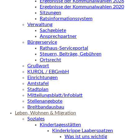
Ergebnisse der Kommunalwahlen 2026
Ergebnisse der Kommunalwahlen 2020
Sitzungen
Ratsinformationssystem
Verwaltung
Sachgebiete
Ansprechpartner
Bürgerservice
Rathaus-Serviceportal
Steuern, Beiträge, Gebühren
Ortsrecht
Grußwort
KUROL / EBGmbH
Einrichtungen
Amtstafel
Stadtplan
Mitteilungsblatt/Infoblatt
Stellenangebote
Breitbandausbau
Leben, Wohnen & Migration
Soziales
Kindertagesstätten
Kinderkrippe Laaberspatzen
Was ist uns wichtig