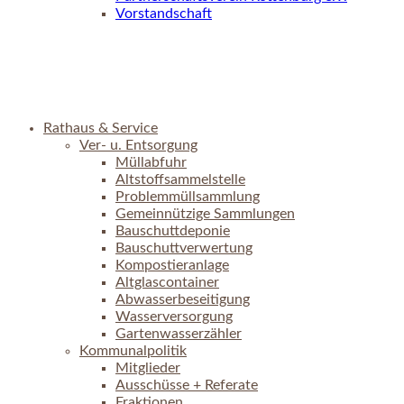
Vorstandschaft
Rathaus & Service
Ver- u. Entsorgung
Müllabfuhr
Altstoffsammelstelle
Problemmüllsammlung
Gemeinnützige Sammlungen
Bauschuttdeponie
Bauschuttverwertung
Kompostieranlage
Altglascontainer
Abwasserbeseitigung
Wasserversorgung
Gartenwasserzähler
Kommunalpolitik
Mitglieder
Ausschüsse + Referate
Fraktionen