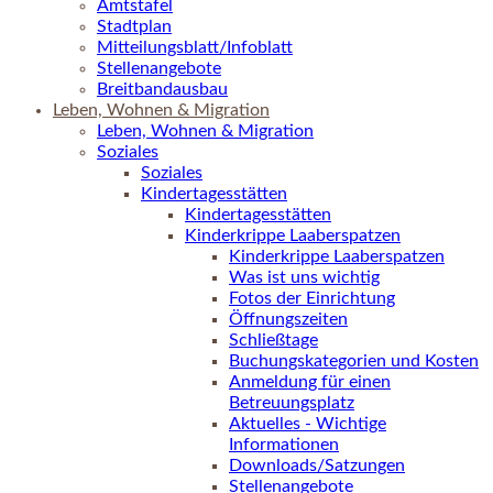
Amtstafel
Stadtplan
Mitteilungsblatt/Infoblatt
Stellenangebote
Breitbandausbau
Leben, Wohnen & Migration
Leben, Wohnen & Migration
Soziales
Soziales
Kindertagesstätten
Kindertagesstätten
Kinderkrippe Laaberspatzen
Kinderkrippe Laaberspatzen
Was ist uns wichtig
Fotos der Einrichtung
Öffnungszeiten
Schließtage
Buchungskategorien und Kosten
Anmeldung für einen
Betreuungsplatz
Aktuelles - Wichtige
Informationen
Downloads/Satzungen
Stellenangebote