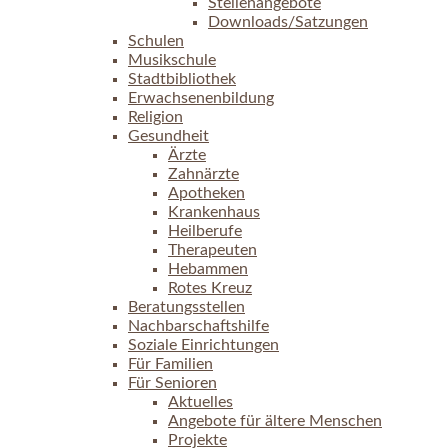
Stellenangebote
Downloads/Satzungen
Schulen
Musikschule
Stadtbibliothek
Erwachsenenbildung
Religion
Gesundheit
Ärzte
Zahnärzte
Apotheken
Krankenhaus
Heilberufe
Therapeuten
Hebammen
Rotes Kreuz
Beratungsstellen
Nachbarschaftshilfe
Soziale Einrichtungen
Für Familien
Für Senioren
Aktuelles
Angebote für ältere Menschen
Projekte