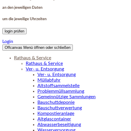
an den jeweiligen Daten
um die jeweilige Uhrzeiten
login prüfen
Login
Offcanvas Menü öffnen oder schließen
Rathaus & Service
Rathaus & Service
Ver- u. Entsorgung
Ver- u. Entsorgung
Müllabfuhr
Altstoffsammelstelle
Problemmüllsammlung
Gemeinnützige Sammlungen
Bauschuttdeponie
Bauschuttverwertung
Kompostieranlage
Altglascontainer
Abwasserbeseitigung
Wasserversorgung