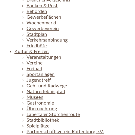
Branchenverzeichnis
Banken & Post
Behörden
Gewerbeflächen
Wochenmarkt
Gewerbeverein
Stadtplan
Verkehrsanbindung
Friedhöfe
Kultur & Freizeit
Veranstaltungen
Vereine
Freibad
Sportanlagen
Jugendtreff
Geh- und Radwege
Naturerlebnispfad
Museen
Gastronomie
Übernachtung
Labertaler Storchenroute
Stadtbibliothek
Spielplätze
Partnerschaftsverein Rottenburg e.V.