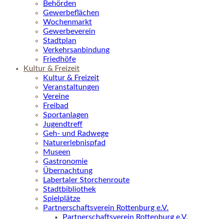
Behörden
Gewerbeflächen
Wochenmarkt
Gewerbeverein
Stadtplan
Verkehrsanbindung
Friedhöfe
Kultur & Freizeit
Kultur & Freizeit
Veranstaltungen
Vereine
Freibad
Sportanlagen
Jugendtreff
Geh- und Radwege
Naturerlebnispfad
Museen
Gastronomie
Übernachtung
Labertaler Storchenroute
Stadtbibliothek
Spielplätze
Partnerschaftsverein Rottenburg e.V.
Partnerschaftsverein Rottenburg e.V.