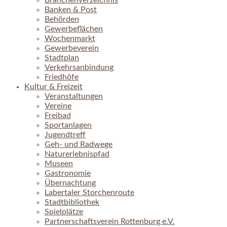
Branchenverzeichnis
Banken & Post
Behörden
Gewerbeflächen
Wochenmarkt
Gewerbeverein
Stadtplan
Verkehrsanbindung
Friedhöfe
Kultur & Freizeit
Veranstaltungen
Vereine
Freibad
Sportanlagen
Jugendtreff
Geh- und Radwege
Naturerlebnispfad
Museen
Gastronomie
Übernachtung
Labertaler Storchenroute
Stadtbibliothek
Spielplätze
Partnerschaftsverein Rottenburg e.V.