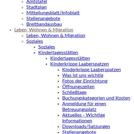
Amtstafel
Stadtplan
Mitteilungsblatt/Infoblatt
Stellenangebote
Breitbandausbau
Leben, Wohnen & Migration
Leben, Wohnen & Migration
Soziales
Soziales
Kindertagesstätten
Kindertagesstätten
Kinderkrippe Laaberspatzen
Kinderkrippe Laaberspatzen
Was ist uns wichtig
Fotos der Einrichtung
Öffnungszeiten
Schließtage
Buchungskategorien und Kosten
Anmeldung für einen
Betreuungsplatz
Aktuelles - Wichtige
Informationen
Downloads/Satzungen
Stellenangebote