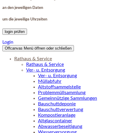
an den jeweiligen Daten
um die jeweilige Uhrzeiten
login prüfen
Login
Offcanvas Menü öffnen oder schließen
Rathaus & Service
Rathaus & Service
Ver- u. Entsorgung
Ver- u. Entsorgung
Müllabfuhr
Altstoffsammelstelle
Problemmüllsammlung
Gemeinnützige Sammlungen
Bauschuttdeponie
Bauschuttverwertung
Kompostieranlage
Altglascontainer
Abwasserbeseitigung
Wasserversorgung