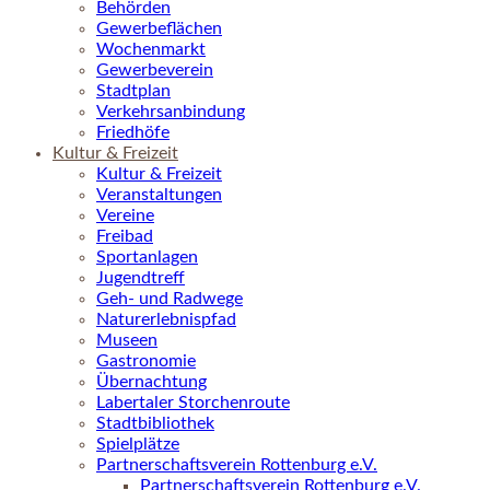
Behörden
Gewerbeflächen
Wochenmarkt
Gewerbeverein
Stadtplan
Verkehrsanbindung
Friedhöfe
Kultur & Freizeit
Kultur & Freizeit
Veranstaltungen
Vereine
Freibad
Sportanlagen
Jugendtreff
Geh- und Radwege
Naturerlebnispfad
Museen
Gastronomie
Übernachtung
Labertaler Storchenroute
Stadtbibliothek
Spielplätze
Partnerschaftsverein Rottenburg e.V.
Partnerschaftsverein Rottenburg e.V.