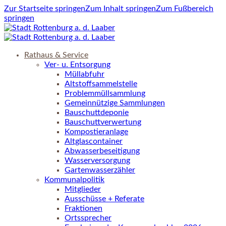
Zur Startseite springen
Zum Inhalt springen
Zum Fußbereich
springen
Rathaus & Service
Ver- u. Entsorgung
Müllabfuhr
Altstoffsammelstelle
Problemmüllsammlung
Gemeinnützige Sammlungen
Bauschuttdeponie
Bauschuttverwertung
Kompostieranlage
Altglascontainer
Abwasserbeseitigung
Wasserversorgung
Gartenwasserzähler
Kommunalpolitik
Mitglieder
Ausschüsse + Referate
Fraktionen
Ortssprecher