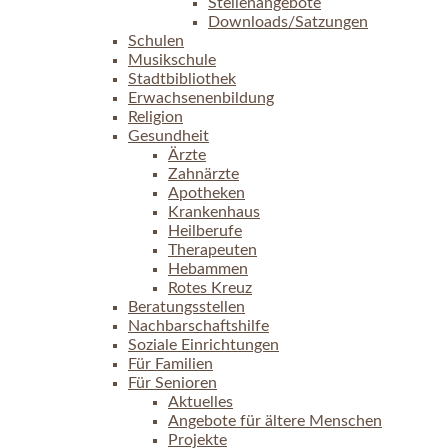
Stellenangebote
Downloads/Satzungen
Schulen
Musikschule
Stadtbibliothek
Erwachsenenbildung
Religion
Gesundheit
Ärzte
Zahnärzte
Apotheken
Krankenhaus
Heilberufe
Therapeuten
Hebammen
Rotes Kreuz
Beratungsstellen
Nachbarschaftshilfe
Soziale Einrichtungen
Für Familien
Für Senioren
Aktuelles
Angebote für ältere Menschen
Projekte