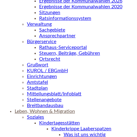
Ergebnisse der Kommunalwahlen 2026
Ergebnisse der Kommunalwahlen 2020
Sitzungen
Ratsinformationssystem
Verwaltung
Sachgebiete
Ansprechpartner
Bürgerservice
Rathaus-Serviceportal
Steuern, Beiträge, Gebühren
Ortsrecht
Grußwort
KUROL / EBGmbH
Einrichtungen
Amtstafel
Stadtplan
Mitteilungsblatt/Infoblatt
Stellenangebote
Breitbandausbau
Leben, Wohnen & Migration
Soziales
Kindertagesstätten
Kinderkrippe Laaberspatzen
Was ist uns wichtig