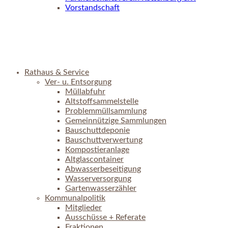
Vorstandschaft
Rathaus & Service
Ver- u. Entsorgung
Müllabfuhr
Altstoffsammelstelle
Problemmüllsammlung
Gemeinnützige Sammlungen
Bauschuttdeponie
Bauschuttverwertung
Kompostieranlage
Altglascontainer
Abwasserbeseitigung
Wasserversorgung
Gartenwasserzähler
Kommunalpolitik
Mitglieder
Ausschüsse + Referate
Fraktionen