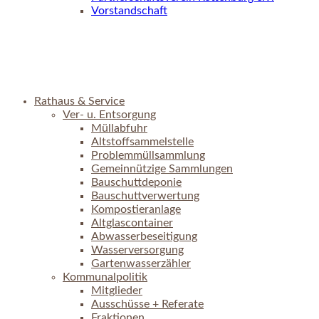
Vorstandschaft
Rathaus & Service
Ver- u. Entsorgung
Müllabfuhr
Altstoffsammelstelle
Problemmüllsammlung
Gemeinnützige Sammlungen
Bauschuttdeponie
Bauschuttverwertung
Kompostieranlage
Altglascontainer
Abwasserbeseitigung
Wasserversorgung
Gartenwasserzähler
Kommunalpolitik
Mitglieder
Ausschüsse + Referate
Fraktionen