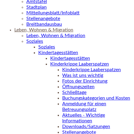
Amtstafel
Stadtplan
Mitteilungsblatt/Infoblatt
Stellenangebote
Breitbandausbau
Leben, Wohnen & Migration
Leben, Wohnen & Migration
Soziales
Soziales
Kindertagesstätten
Kindertagesstätten
Kinderkrippe Laaberspatzen
Kinderkrippe Laaberspatzen
Was ist uns wichtig
Fotos der Einrichtung
Öffnungszeiten
Schließtage
Buchungskategorien und Kosten
Anmeldung für einen
Betreuungsplatz
Aktuelles - Wichtige
Informationen
Downloads/Satzungen
Stellenangebote