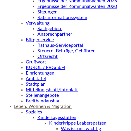
Ergebnisse der Kommunalwahlen 2026
Ergebnisse der Kommunalwahlen 2020
Sitzungen
Ratsinformationssystem
Verwaltung
Sachgebiete
Ansprechpartner
Bürgerservice
Rathaus-Serviceportal
Steuern, Beiträge, Gebühren
Ortsrecht
Grußwort
KUROL / EBGmbH
Einrichtungen
Amtstafel
Stadtplan
Mitteilungsblatt/Infoblatt
Stellenangebote
Breitbandausbau
Leben, Wohnen & Migration
Soziales
Kindertagesstätten
Kinderkrippe Laaberspatzen
Was ist uns wichtig