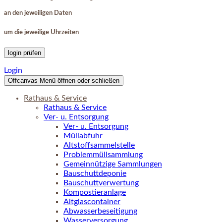
an den jeweiligen Daten
um die jeweilige Uhrzeiten
login prüfen
Login
Offcanvas Menü öffnen oder schließen
Rathaus & Service
Rathaus & Service
Ver- u. Entsorgung
Ver- u. Entsorgung
Müllabfuhr
Altstoffsammelstelle
Problemmüllsammlung
Gemeinnützige Sammlungen
Bauschuttdeponie
Bauschuttverwertung
Kompostieranlage
Altglascontainer
Abwasserbeseitigung
Wasserversorgung