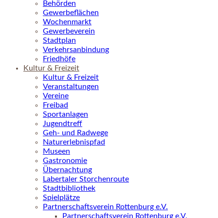
Behörden
Gewerbeflächen
Wochenmarkt
Gewerbeverein
Stadtplan
Verkehrsanbindung
Friedhöfe
Kultur & Freizeit
Kultur & Freizeit
Veranstaltungen
Vereine
Freibad
Sportanlagen
Jugendtreff
Geh- und Radwege
Naturerlebnispfad
Museen
Gastronomie
Übernachtung
Labertaler Storchenroute
Stadtbibliothek
Spielplätze
Partnerschaftsverein Rottenburg e.V.
Partnerschaftsverein Rottenburg e.V.