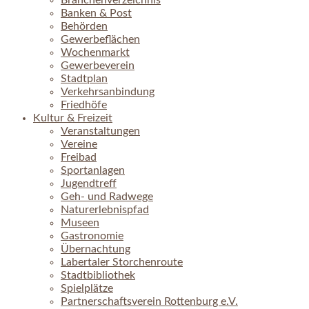
Branchenverzeichnis
Banken & Post
Behörden
Gewerbeflächen
Wochenmarkt
Gewerbeverein
Stadtplan
Verkehrsanbindung
Friedhöfe
Kultur & Freizeit
Veranstaltungen
Vereine
Freibad
Sportanlagen
Jugendtreff
Geh- und Radwege
Naturerlebnispfad
Museen
Gastronomie
Übernachtung
Labertaler Storchenroute
Stadtbibliothek
Spielplätze
Partnerschaftsverein Rottenburg e.V.