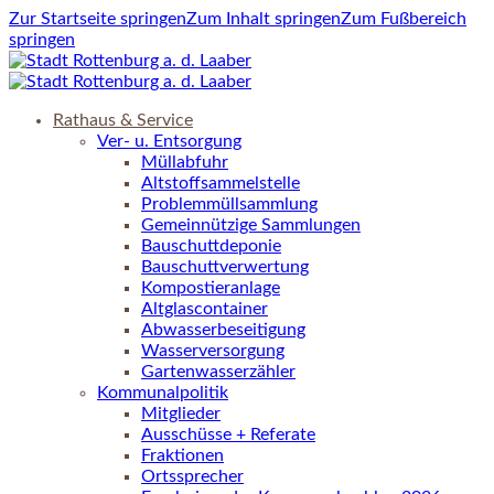
Zur Startseite springen
Zum Inhalt springen
Zum Fußbereich
springen
Rathaus & Service
Ver- u. Entsorgung
Müllabfuhr
Altstoffsammelstelle
Problemmüllsammlung
Gemeinnützige Sammlungen
Bauschuttdeponie
Bauschuttverwertung
Kompostieranlage
Altglascontainer
Abwasserbeseitigung
Wasserversorgung
Gartenwasserzähler
Kommunalpolitik
Mitglieder
Ausschüsse + Referate
Fraktionen
Ortssprecher