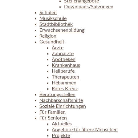
Stellenangebote
Downloads/Satzungen
Schulen
Musikschule
Stadtbibliothek
Erwachsenenbildung
Religion
Gesundheit
Ärzte
Zahnärzte
Apotheken
Krankenhaus
Heilberufe
Therapeuten
Hebammen
Rotes Kreuz
Beratungsstellen
Nachbarschaftshilfe
Soziale Einrichtungen
Für Familien
Für Senioren
Aktuelles
Angebote für ältere Menschen
Projekte