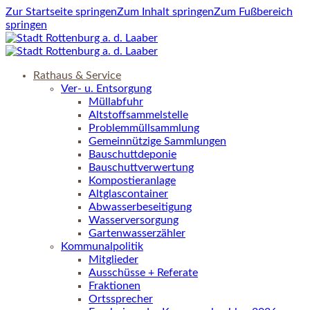
Zur Startseite springen
Zum Inhalt springen
Zum Fußbereich
springen
Rathaus & Service
Ver- u. Entsorgung
Müllabfuhr
Altstoffsammelstelle
Problemmüllsammlung
Gemeinnützige Sammlungen
Bauschuttdeponie
Bauschuttverwertung
Kompostieranlage
Altglascontainer
Abwasserbeseitigung
Wasserversorgung
Gartenwasserzähler
Kommunalpolitik
Mitglieder
Ausschüsse + Referate
Fraktionen
Ortssprecher