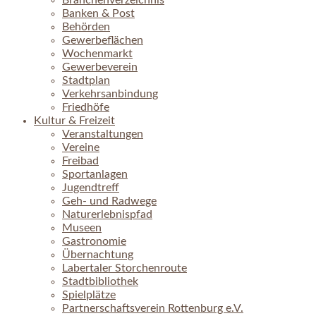
Branchenverzeichnis
Banken & Post
Behörden
Gewerbeflächen
Wochenmarkt
Gewerbeverein
Stadtplan
Verkehrsanbindung
Friedhöfe
Kultur & Freizeit
Veranstaltungen
Vereine
Freibad
Sportanlagen
Jugendtreff
Geh- und Radwege
Naturerlebnispfad
Museen
Gastronomie
Übernachtung
Labertaler Storchenroute
Stadtbibliothek
Spielplätze
Partnerschaftsverein Rottenburg e.V.