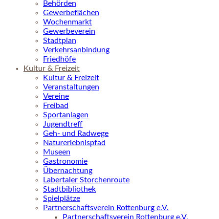
Behörden
Gewerbeflächen
Wochenmarkt
Gewerbeverein
Stadtplan
Verkehrsanbindung
Friedhöfe
Kultur & Freizeit
Kultur & Freizeit
Veranstaltungen
Vereine
Freibad
Sportanlagen
Jugendtreff
Geh- und Radwege
Naturerlebnispfad
Museen
Gastronomie
Übernachtung
Labertaler Storchenroute
Stadtbibliothek
Spielplätze
Partnerschaftsverein Rottenburg e.V.
Partnerschaftsverein Rottenburg e.V.