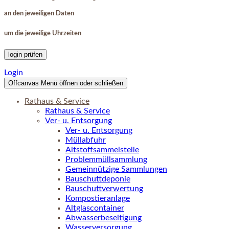
an den jeweiligen Daten
um die jeweilige Uhrzeiten
login prüfen
Login
Offcanvas Menü öffnen oder schließen
Rathaus & Service
Rathaus & Service
Ver- u. Entsorgung
Ver- u. Entsorgung
Müllabfuhr
Altstoffsammelstelle
Problemmüllsammlung
Gemeinnützige Sammlungen
Bauschuttdeponie
Bauschuttverwertung
Kompostieranlage
Altglascontainer
Abwasserbeseitigung
Wasserversorgung