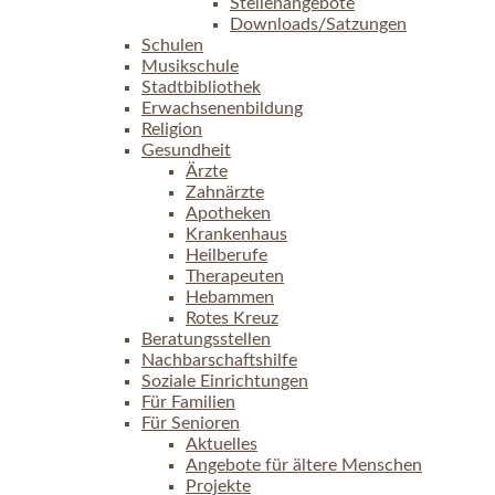
Stellenangebote
Downloads/Satzungen
Schulen
Musikschule
Stadtbibliothek
Erwachsenenbildung
Religion
Gesundheit
Ärzte
Zahnärzte
Apotheken
Krankenhaus
Heilberufe
Therapeuten
Hebammen
Rotes Kreuz
Beratungsstellen
Nachbarschaftshilfe
Soziale Einrichtungen
Für Familien
Für Senioren
Aktuelles
Angebote für ältere Menschen
Projekte