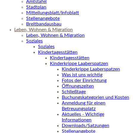
Amtstafel
Stadtplan
Mitteilungsblatt/Infoblatt
Stellenangebote
Breitbandausbau
Leben, Wohnen & Migration
Leben, Wohnen & Migration
Soziales
Soziales
Kindertagesstätten
Kindertagesstätten
Kinderkrippe Laaberspatzen
Kinderkrippe Laaberspatzen
Was ist uns wichtig
Fotos der Einrichtung
Öffnungszeiten
Schließtage
Buchungskategorien und Kosten
Anmeldung für einen
Betreuungsplatz
Aktuelles - Wichtige
Informationen
Downloads/Satzungen
Stellenangebote