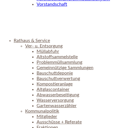
Vorstandschaft
Rathaus & Service
Ver- u. Entsorgung
Müllabfuhr
Altstoffsammelstelle
Problemmüllsammlung
Gemeinnützige Sammlungen
Bauschuttdeponie
Bauschuttverwertung
Kompostieranlage
Altglascontainer
Abwasserbeseitigung
Wasserversorgung
Gartenwasserzähler
Kommunalpolitik
Mitglieder
Ausschüsse + Referate
Fraktionen