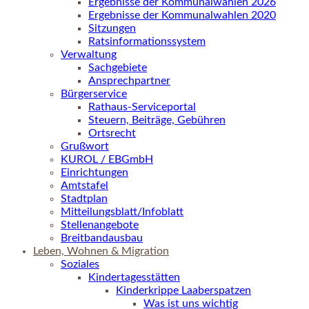
Ergebnisse der Kommunalwahlen 2026
Ergebnisse der Kommunalwahlen 2020
Sitzungen
Ratsinformationssystem
Verwaltung
Sachgebiete
Ansprechpartner
Bürgerservice
Rathaus-Serviceportal
Steuern, Beiträge, Gebühren
Ortsrecht
Grußwort
KUROL / EBGmbH
Einrichtungen
Amtstafel
Stadtplan
Mitteilungsblatt/Infoblatt
Stellenangebote
Breitbandausbau
Leben, Wohnen & Migration
Soziales
Kindertagesstätten
Kinderkrippe Laaberspatzen
Was ist uns wichtig