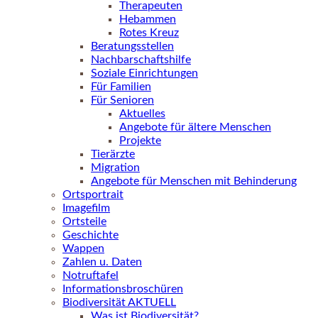
Therapeuten
Hebammen
Rotes Kreuz
Beratungsstellen
Nachbarschaftshilfe
Soziale Einrichtungen
Für Familien
Für Senioren
Aktuelles
Angebote für ältere Menschen
Projekte
Tierärzte
Migration
Angebote für Menschen mit Behinderung
Ortsportrait
Imagefilm
Ortsteile
Geschichte
Wappen
Zahlen u. Daten
Notruftafel
Informationsbroschüren
Biodiversität AKTUELL
Was ist Biodiversität?