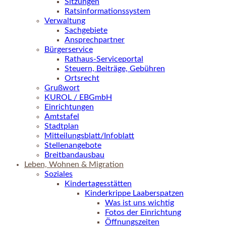
Sitzungen
Ratsinformationssystem
Verwaltung
Sachgebiete
Ansprechpartner
Bürgerservice
Rathaus-Serviceportal
Steuern, Beiträge, Gebühren
Ortsrecht
Grußwort
KUROL / EBGmbH
Einrichtungen
Amtstafel
Stadtplan
Mitteilungsblatt/Infoblatt
Stellenangebote
Breitbandausbau
Leben, Wohnen & Migration
Soziales
Kindertagesstätten
Kinderkrippe Laaberspatzen
Was ist uns wichtig
Fotos der Einrichtung
Öffnungszeiten