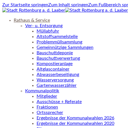
Zur Startseite springen
Zum Inhalt springen
Zum Fußbereich sp
Rathaus & Service
Ver- u. Entsorgung
Müllabfuhr
Altstoffsammelstelle
Problemmüllsammlung
Gemeinnützige Sammlungen
Bauschuttdeponie
Bauschuttverwertung
Kompostieranlage
Altglascontainer
Abwasserbeseitigung
Wasserversorgung
Gartenwasserzähler
Kommunalpolitik
Mitglieder
Ausschüsse + Referate
Fraktionen
Ortssprecher
Ergebnisse der Kommunalwahlen 2026
Ergebnisse der Kommunalwahlen 2020