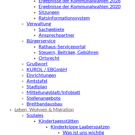
Ergebnisse der Kommunalwahlen 2026
Ergebnisse der Kommunalwahlen 2020
Sitzungen
Ratsinformationssystem
Verwaltung
Sachgebiete
Ansprechpartner
Bürgerservice
Rathaus-Serviceportal
Steuern, Beiträge, Gebühren
Ortsrecht
Grußwort
KUROL / EBGmbH
Einrichtungen
Amtstafel
Stadtplan
Mitteilungsblatt/Infoblatt
Stellenangebote
Breitbandausbau
Leben, Wohnen & Migration
Soziales
Kindertagesstätten
Kinderkrippe Laaberspatzen
Was ist uns wichtig