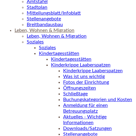
Amtstafel
Stadtplan
Mitteilungsblatt/Infoblatt
Stellenangebote
Breitbandausbau
Leben, Wohnen & Migration
Leben, Wohnen & Migration
Soziales
Soziales
Kindertagesstätten
Kindertagesstätten
Kinderkrippe Laaberspatzen
Kinderkrippe Laaberspatzen
Was ist uns wichtig
Fotos der Einrichtung
Öffnungszeiten
Schließtage
Buchungskategorien und Kosten
Anmeldung für einen
Betreuungsplatz
Aktuelles - Wichtige
Informationen
Downloads/Satzungen
Stellenangebote