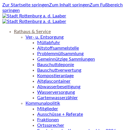
Zur Startseite springen
Zum Inhalt springen
Zum Fußbereich
springen
Rathaus & Service
Ver- u. Entsorgung
Müllabfuhr
Altstoffsammelstelle
Problemmüllsammlung
Gemeinnützige Sammlungen
Bauschuttdeponie
Bauschuttverwertung
Kompostieranlage
Altglascontainer
Abwasserbeseitigung
Wasserversorgung
Gartenwasserzähler
Kommunalpolitik
Mitglieder
Ausschüsse + Referate
Fraktionen
Ortssprecher