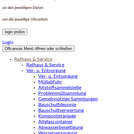
an den jeweiligen Daten
um die jeweilige Uhrzeiten
login prüfen
Login
Offcanvas Menü öffnen oder schließen
Rathaus & Service
Rathaus & Service
Ver- u. Entsorgung
Ver- u. Entsorgung
Müllabfuhr
Altstoffsammelstelle
Problemmüllsammlung
Gemeinnützige Sammlungen
Bauschuttdeponie
Bauschuttverwertung
Kompostieranlage
Altglascontainer
Abwasserbeseitigung
Wasserversorgung