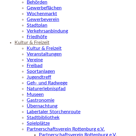
Behörden
Gewerbeflächen
Wochenmarkt
Gewerbeverein
Stadtplan
Verkehrsanbindung
Friedhöfe
Kultur & Freizeit
Kultur & Freizeit
Veranstaltungen
Vereine
Freibad
Sportanlagen
Jugendtreff
Geh- und Radwege
Naturerlebnispfad
Museen
Gastronomie
Übernachtung
Labertaler Storchenroute
Stadtbibliothek
Spielplätze
Partnerschaftsverein Rottenburg e.V.
Partnerschaftsverein Rottenburg e.V.