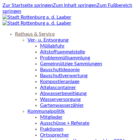
Zur Startseite springen
Zum Inhalt springen
Zum Fußbereich
springen
Rathaus & Service
Ver- u. Entsorgung
Müllabfuhr
Altstoffsammelstelle
Problemmüllsammlung
Gemeinnützige Sammlungen
Bauschuttdeponie
Bauschuttverwertung
Kompostieranlage
Altglascontainer
Abwasserbeseitigung
Wasserversorgung
Gartenwasserzähler
Kommunalpolitik
Mitglieder
Ausschüsse + Referate
Fraktionen
Ortssprecher