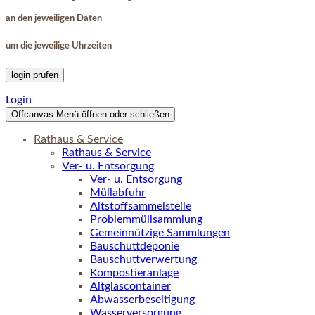
an den jeweiligen Daten
um die jeweilige Uhrzeiten
login prüfen
Login
Offcanvas Menü öffnen oder schließen
Rathaus & Service
Rathaus & Service
Ver- u. Entsorgung
Ver- u. Entsorgung
Müllabfuhr
Altstoffsammelstelle
Problemmüllsammlung
Gemeinnützige Sammlungen
Bauschuttdeponie
Bauschuttverwertung
Kompostieranlage
Altglascontainer
Abwasserbeseitigung
Wasserversorgung