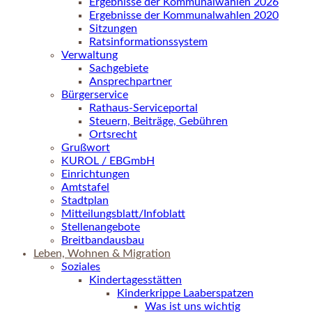
Ergebnisse der Kommunalwahlen 2026
Ergebnisse der Kommunalwahlen 2020
Sitzungen
Ratsinformationssystem
Verwaltung
Sachgebiete
Ansprechpartner
Bürgerservice
Rathaus-Serviceportal
Steuern, Beiträge, Gebühren
Ortsrecht
Grußwort
KUROL / EBGmbH
Einrichtungen
Amtstafel
Stadtplan
Mitteilungsblatt/Infoblatt
Stellenangebote
Breitbandausbau
Leben, Wohnen & Migration
Soziales
Kindertagesstätten
Kinderkrippe Laaberspatzen
Was ist uns wichtig