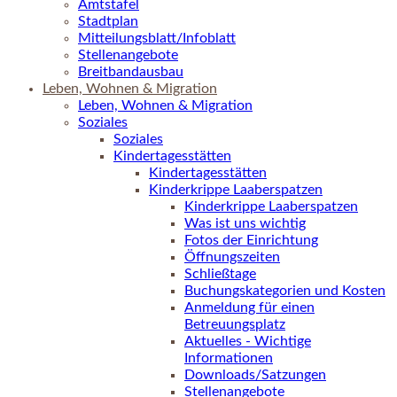
Amtstafel
Stadtplan
Mitteilungsblatt/Infoblatt
Stellenangebote
Breitbandausbau
Leben, Wohnen & Migration
Leben, Wohnen & Migration
Soziales
Soziales
Kindertagesstätten
Kindertagesstätten
Kinderkrippe Laaberspatzen
Kinderkrippe Laaberspatzen
Was ist uns wichtig
Fotos der Einrichtung
Öffnungszeiten
Schließtage
Buchungskategorien und Kosten
Anmeldung für einen
Betreuungsplatz
Aktuelles - Wichtige
Informationen
Downloads/Satzungen
Stellenangebote