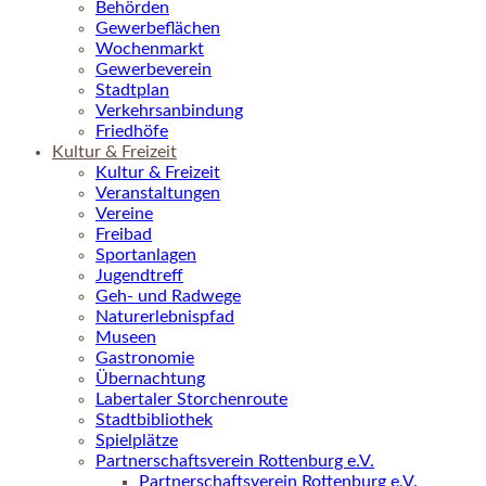
Behörden
Gewerbeflächen
Wochenmarkt
Gewerbeverein
Stadtplan
Verkehrsanbindung
Friedhöfe
Kultur & Freizeit
Kultur & Freizeit
Veranstaltungen
Vereine
Freibad
Sportanlagen
Jugendtreff
Geh- und Radwege
Naturerlebnispfad
Museen
Gastronomie
Übernachtung
Labertaler Storchenroute
Stadtbibliothek
Spielplätze
Partnerschaftsverein Rottenburg e.V.
Partnerschaftsverein Rottenburg e.V.