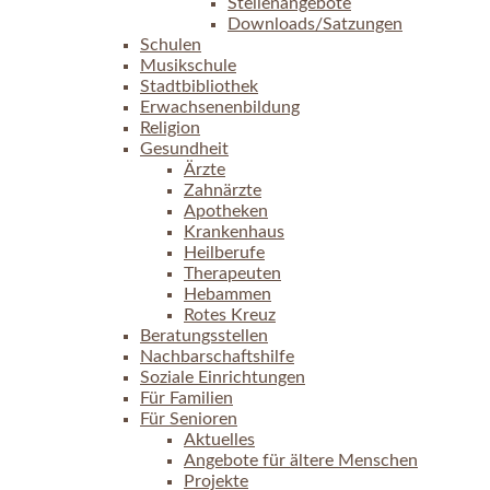
Stellenangebote
Downloads/Satzungen
Schulen
Musikschule
Stadtbibliothek
Erwachsenenbildung
Religion
Gesundheit
Ärzte
Zahnärzte
Apotheken
Krankenhaus
Heilberufe
Therapeuten
Hebammen
Rotes Kreuz
Beratungsstellen
Nachbarschaftshilfe
Soziale Einrichtungen
Für Familien
Für Senioren
Aktuelles
Angebote für ältere Menschen
Projekte