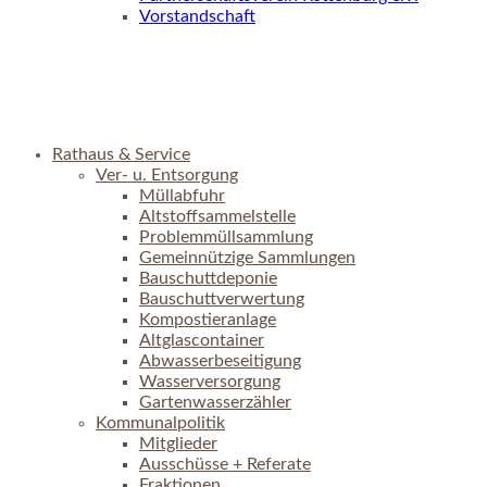
Vorstandschaft
Rathaus & Service
Ver- u. Entsorgung
Müllabfuhr
Altstoffsammelstelle
Problemmüllsammlung
Gemeinnützige Sammlungen
Bauschuttdeponie
Bauschuttverwertung
Kompostieranlage
Altglascontainer
Abwasserbeseitigung
Wasserversorgung
Gartenwasserzähler
Kommunalpolitik
Mitglieder
Ausschüsse + Referate
Fraktionen