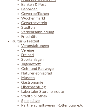
Branchenverzeichnis
Banken & Post
Behörden
Gewerbeflächen
Wochenmarkt
Gewerbeverein
Stadtplan
Verkehrsanbindung
Friedhöfe
Kultur & Freizeit
Veranstaltungen
Vereine
Freibad
Sportanlagen
Jugendtreff
Geh- und Radwege
Naturerlebnispfad
Museen
Gastronomie
Übernachtung
Labertaler Storchenroute
Stadtbibliothek
Spielplätze
Partnerschaftsverein Rottenburg e.V.