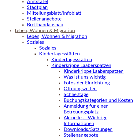
Amtstafel
Stadtplan
Mitteilungsblatt/Infoblatt
Stellenangebote
Breitbandausbau
Leben, Wohnen & Migration
Leben, Wohnen & Migration
Soziales
Soziales
Kindertagesstätten
Kindertagesstätten
Kinderkrippe Laaberspatzen
Kinderkrippe Laaberspatzen
Was ist uns wichtig
Fotos der Einrichtung
Öffnungszeiten
Schließtage
Buchungskategorien und Kosten
Anmeldung für einen
Betreuungsplatz
Aktuelles - Wichtige
Informationen
Downloads/Satzungen
Stellenangebote