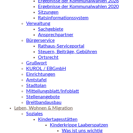
Ergebnisse der Kommunalwahlen 2026
Ergebnisse der Kommunalwahlen 2020
Sitzungen
Ratsinformationssystem
Verwaltung
Sachgebiete
Ansprechpartner
Bürgerservice
Rathaus-Serviceportal
Steuern, Beiträge, Gebühren
Ortsrecht
Grußwort
KUROL / EBGmbH
Einrichtungen
Amtstafel
Stadtplan
Mitteilungsblatt/Infoblatt
Stellenangebote
Breitbandausbau
Leben, Wohnen & Migration
Soziales
Kindertagesstätten
Kinderkrippe Laaberspatzen
Was ist uns wichtig