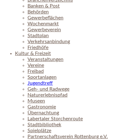
Branchenverzeichnis
Banken & Post
Behörden
Gewerbeflächen
Wochenmarkt
Gewerbeverein
Stadtplan
Verkehrsanbindung
Friedhöfe
Kultur & Freizeit
Veranstaltungen
Vereine
Freibad
Sportanlagen
Jugendtreff
Geh- und Radwege
Naturerlebnispfad
Museen
Gastronomie
Übernachtung
Labertaler Storchenroute
Stadtbibliothek
Spielplätze
Partnerschaftsverein Rottenburg e.V.