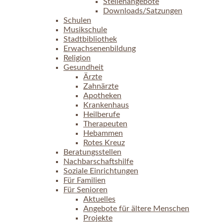
Stellenangebote
Downloads/Satzungen
Schulen
Musikschule
Stadtbibliothek
Erwachsenenbildung
Religion
Gesundheit
Ärzte
Zahnärzte
Apotheken
Krankenhaus
Heilberufe
Therapeuten
Hebammen
Rotes Kreuz
Beratungsstellen
Nachbarschaftshilfe
Soziale Einrichtungen
Für Familien
Für Senioren
Aktuelles
Angebote für ältere Menschen
Projekte