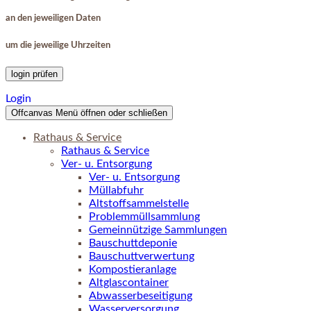
an den jeweiligen Daten
um die jeweilige Uhrzeiten
login prüfen
Login
Offcanvas Menü öffnen oder schließen
Rathaus & Service
Rathaus & Service
Ver- u. Entsorgung
Ver- u. Entsorgung
Müllabfuhr
Altstoffsammelstelle
Problemmüllsammlung
Gemeinnützige Sammlungen
Bauschuttdeponie
Bauschuttverwertung
Kompostieranlage
Altglascontainer
Abwasserbeseitigung
Wasserversorgung