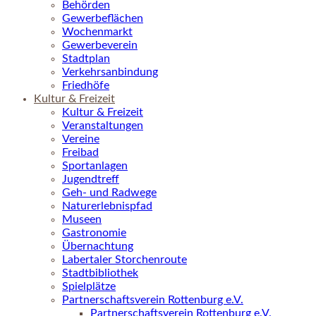
Behörden
Gewerbeflächen
Wochenmarkt
Gewerbeverein
Stadtplan
Verkehrsanbindung
Friedhöfe
Kultur & Freizeit
Kultur & Freizeit
Veranstaltungen
Vereine
Freibad
Sportanlagen
Jugendtreff
Geh- und Radwege
Naturerlebnispfad
Museen
Gastronomie
Übernachtung
Labertaler Storchenroute
Stadtbibliothek
Spielplätze
Partnerschaftsverein Rottenburg e.V.
Partnerschaftsverein Rottenburg e.V.