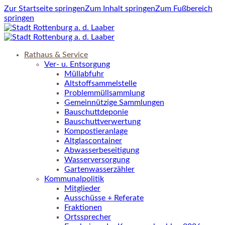
Zur Startseite springen
Zum Inhalt springen
Zum Fußbereich
springen
Rathaus & Service
Ver- u. Entsorgung
Müllabfuhr
Altstoffsammelstelle
Problemmüllsammlung
Gemeinnützige Sammlungen
Bauschuttdeponie
Bauschuttverwertung
Kompostieranlage
Altglascontainer
Abwasserbeseitigung
Wasserversorgung
Gartenwasserzähler
Kommunalpolitik
Mitglieder
Ausschüsse + Referate
Fraktionen
Ortssprecher