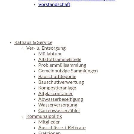
Vorstandschaft
Rathaus & Service
Ver- u. Entsorgung
Müllabfuhr
Altstoffsammelstelle
Problemmüllsammlung
Gemeinnützige Sammlungen
Bauschuttdeponie
Bauschuttverwertung
Kompostieranlage
Altglascontainer
Abwasserbeseitigung
Wasserversorgung
Gartenwasserzähler
Kommunalpolitik
Mitglieder
Ausschüsse + Referate
Fraktionen