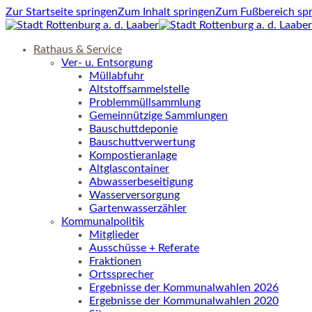
Zur Startseite springen
Zum Inhalt springen
Zum Fußbereich sp
Rathaus & Service
Ver- u. Entsorgung
Müllabfuhr
Altstoffsammelstelle
Problemmüllsammlung
Gemeinnützige Sammlungen
Bauschuttdeponie
Bauschuttverwertung
Kompostieranlage
Altglascontainer
Abwasserbeseitigung
Wasserversorgung
Gartenwasserzähler
Kommunalpolitik
Mitglieder
Ausschüsse + Referate
Fraktionen
Ortssprecher
Ergebnisse der Kommunalwahlen 2026
Ergebnisse der Kommunalwahlen 2020