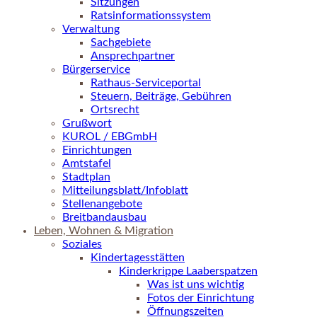
Sitzungen
Ratsinformationssystem
Verwaltung
Sachgebiete
Ansprechpartner
Bürgerservice
Rathaus-Serviceportal
Steuern, Beiträge, Gebühren
Ortsrecht
Grußwort
KUROL / EBGmbH
Einrichtungen
Amtstafel
Stadtplan
Mitteilungsblatt/Infoblatt
Stellenangebote
Breitbandausbau
Leben, Wohnen & Migration
Soziales
Kindertagesstätten
Kinderkrippe Laaberspatzen
Was ist uns wichtig
Fotos der Einrichtung
Öffnungszeiten