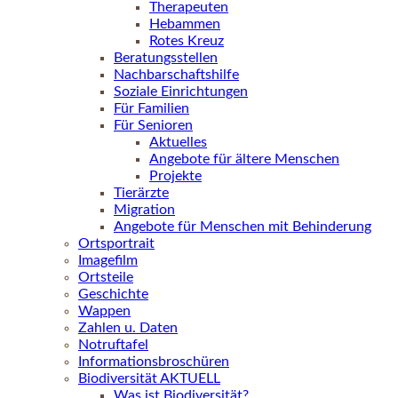
Therapeuten
Hebammen
Rotes Kreuz
Beratungsstellen
Nachbarschaftshilfe
Soziale Einrichtungen
Für Familien
Für Senioren
Aktuelles
Angebote für ältere Menschen
Projekte
Tierärzte
Migration
Angebote für Menschen mit Behinderung
Ortsportrait
Imagefilm
Ortsteile
Geschichte
Wappen
Zahlen u. Daten
Notruftafel
Informationsbroschüren
Biodiversität AKTUELL
Was ist Biodiversität?