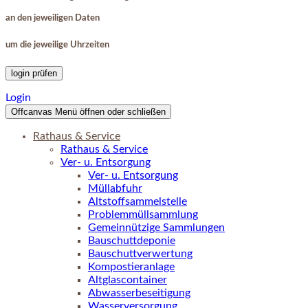
an den jeweiligen Daten
um die jeweilige Uhrzeiten
login prüfen
Login
Offcanvas Menü öffnen oder schließen
Rathaus & Service
Rathaus & Service
Ver- u. Entsorgung
Ver- u. Entsorgung
Müllabfuhr
Altstoffsammelstelle
Problemmüllsammlung
Gemeinnützige Sammlungen
Bauschuttdeponie
Bauschuttverwertung
Kompostieranlage
Altglascontainer
Abwasserbeseitigung
Wasserversorgung