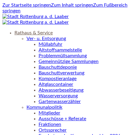
Zur Startseite springen
Zum Inhalt springen
Zum Fußbereich
springen
Rathaus & Service
Ver- u. Entsorgung
Müllabfuhr
Altstoffsammelstelle
Problemmüllsammlung
Gemeinnützige Sammlungen
Bauschuttdeponie
Bauschuttverwertung
Kompostieranlage
Altglascontainer
Abwasserbeseitigung
Wasserversorgung
Gartenwasserzähler
Kommunalpolitik
Mitglieder
Ausschüsse + Referate
Fraktionen
Ortssprecher