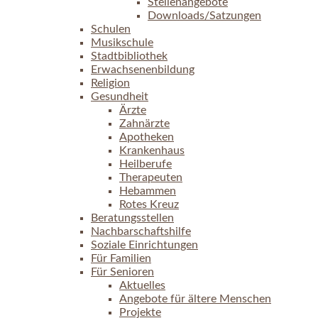
Stellenangebote
Downloads/Satzungen
Schulen
Musikschule
Stadtbibliothek
Erwachsenenbildung
Religion
Gesundheit
Ärzte
Zahnärzte
Apotheken
Krankenhaus
Heilberufe
Therapeuten
Hebammen
Rotes Kreuz
Beratungsstellen
Nachbarschaftshilfe
Soziale Einrichtungen
Für Familien
Für Senioren
Aktuelles
Angebote für ältere Menschen
Projekte