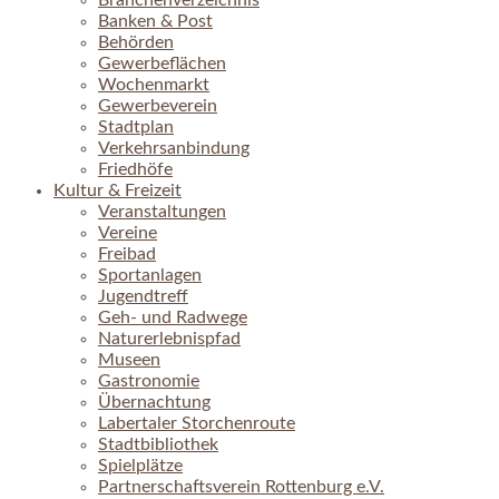
Branchenverzeichnis
Banken & Post
Behörden
Gewerbeflächen
Wochenmarkt
Gewerbeverein
Stadtplan
Verkehrsanbindung
Friedhöfe
Kultur & Freizeit
Veranstaltungen
Vereine
Freibad
Sportanlagen
Jugendtreff
Geh- und Radwege
Naturerlebnispfad
Museen
Gastronomie
Übernachtung
Labertaler Storchenroute
Stadtbibliothek
Spielplätze
Partnerschaftsverein Rottenburg e.V.