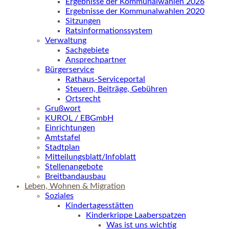
Ergebnisse der Kommunalwahlen 2026
Ergebnisse der Kommunalwahlen 2020
Sitzungen
Ratsinformationssystem
Verwaltung
Sachgebiete
Ansprechpartner
Bürgerservice
Rathaus-Serviceportal
Steuern, Beiträge, Gebühren
Ortsrecht
Grußwort
KUROL / EBGmbH
Einrichtungen
Amtstafel
Stadtplan
Mitteilungsblatt/Infoblatt
Stellenangebote
Breitbandausbau
Leben, Wohnen & Migration
Soziales
Kindertagesstätten
Kinderkrippe Laaberspatzen
Was ist uns wichtig