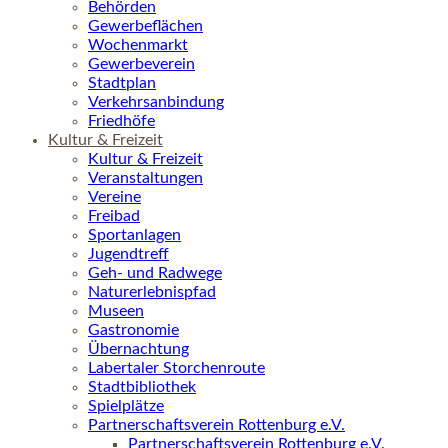
Behörden
Gewerbeflächen
Wochenmarkt
Gewerbeverein
Stadtplan
Verkehrsanbindung
Friedhöfe
Kultur & Freizeit
Kultur & Freizeit
Veranstaltungen
Vereine
Freibad
Sportanlagen
Jugendtreff
Geh- und Radwege
Naturerlebnispfad
Museen
Gastronomie
Übernachtung
Labertaler Storchenroute
Stadtbibliothek
Spielplätze
Partnerschaftsverein Rottenburg e.V.
Partnerschaftsverein Rottenburg e.V.