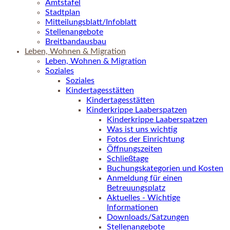
Amtstafel
Stadtplan
Mitteilungsblatt/Infoblatt
Stellenangebote
Breitbandausbau
Leben, Wohnen & Migration
Leben, Wohnen & Migration
Soziales
Soziales
Kindertagesstätten
Kindertagesstätten
Kinderkrippe Laaberspatzen
Kinderkrippe Laaberspatzen
Was ist uns wichtig
Fotos der Einrichtung
Öffnungszeiten
Schließtage
Buchungskategorien und Kosten
Anmeldung für einen
Betreuungsplatz
Aktuelles - Wichtige
Informationen
Downloads/Satzungen
Stellenangebote