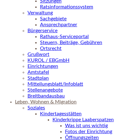
Sitzungen
Ratsinformationssystem
Verwaltung
Sachgebiete
Ansprechpartner
Bürgerservice
Rathaus-Serviceportal
Steuern, Beiträge, Gebühren
Ortsrecht
Grußwort
KUROL / EBGmbH
Einrichtungen
Amtstafel
Stadtplan
Mitteilungsblatt/Infoblatt
Stellenangebote
Breitbandausbau
Leben, Wohnen & Migration
Soziales
Kindertagesstätten
Kinderkrippe Laaberspatzen
Was ist uns wichtig
Fotos der Einrichtung
Öffnungszeiten