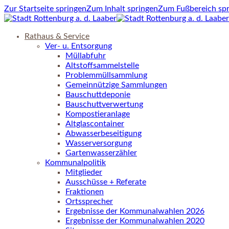
Zur Startseite springen
Zum Inhalt springen
Zum Fußbereich sp
Rathaus & Service
Ver- u. Entsorgung
Müllabfuhr
Altstoffsammelstelle
Problemmüllsammlung
Gemeinnützige Sammlungen
Bauschuttdeponie
Bauschuttverwertung
Kompostieranlage
Altglascontainer
Abwasserbeseitigung
Wasserversorgung
Gartenwasserzähler
Kommunalpolitik
Mitglieder
Ausschüsse + Referate
Fraktionen
Ortssprecher
Ergebnisse der Kommunalwahlen 2026
Ergebnisse der Kommunalwahlen 2020