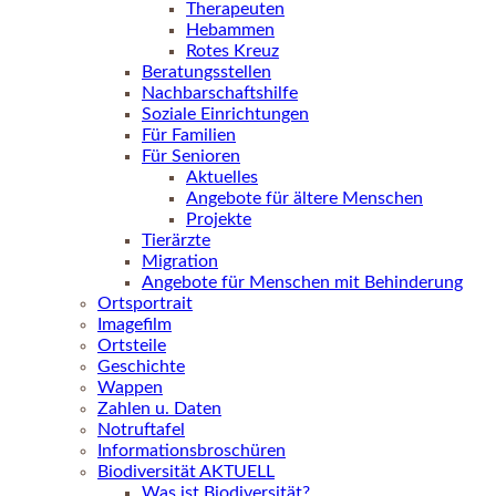
Therapeuten
Hebammen
Rotes Kreuz
Beratungsstellen
Nachbarschaftshilfe
Soziale Einrichtungen
Für Familien
Für Senioren
Aktuelles
Angebote für ältere Menschen
Projekte
Tierärzte
Migration
Angebote für Menschen mit Behinderung
Ortsportrait
Imagefilm
Ortsteile
Geschichte
Wappen
Zahlen u. Daten
Notruftafel
Informationsbroschüren
Biodiversität AKTUELL
Was ist Biodiversität?