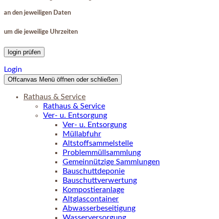
an den jeweiligen Daten
um die jeweilige Uhrzeiten
login prüfen
Login
Offcanvas Menü öffnen oder schließen
Rathaus & Service
Rathaus & Service
Ver- u. Entsorgung
Ver- u. Entsorgung
Müllabfuhr
Altstoffsammelstelle
Problemmüllsammlung
Gemeinnützige Sammlungen
Bauschuttdeponie
Bauschuttverwertung
Kompostieranlage
Altglascontainer
Abwasserbeseitigung
Wasserversorgung