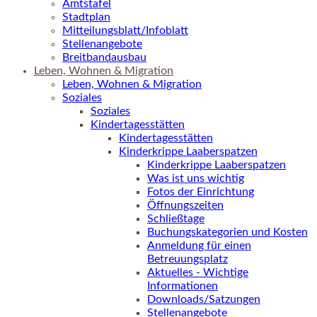
Amtstafel
Stadtplan
Mitteilungsblatt/Infoblatt
Stellenangebote
Breitbandausbau
Leben, Wohnen & Migration
Leben, Wohnen & Migration
Soziales
Soziales
Kindertagesstätten
Kindertagesstätten
Kinderkrippe Laaberspatzen
Kinderkrippe Laaberspatzen
Was ist uns wichtig
Fotos der Einrichtung
Öffnungszeiten
Schließtage
Buchungskategorien und Kosten
Anmeldung für einen
Betreuungsplatz
Aktuelles - Wichtige
Informationen
Downloads/Satzungen
Stellenangebote