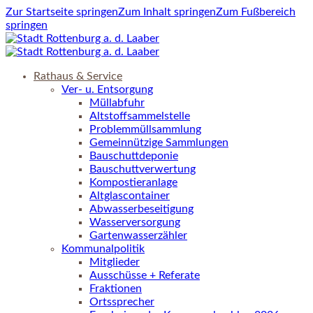
Zur Startseite springen
Zum Inhalt springen
Zum Fußbereich
springen
Rathaus & Service
Ver- u. Entsorgung
Müllabfuhr
Altstoffsammelstelle
Problemmüllsammlung
Gemeinnützige Sammlungen
Bauschuttdeponie
Bauschuttverwertung
Kompostieranlage
Altglascontainer
Abwasserbeseitigung
Wasserversorgung
Gartenwasserzähler
Kommunalpolitik
Mitglieder
Ausschüsse + Referate
Fraktionen
Ortssprecher