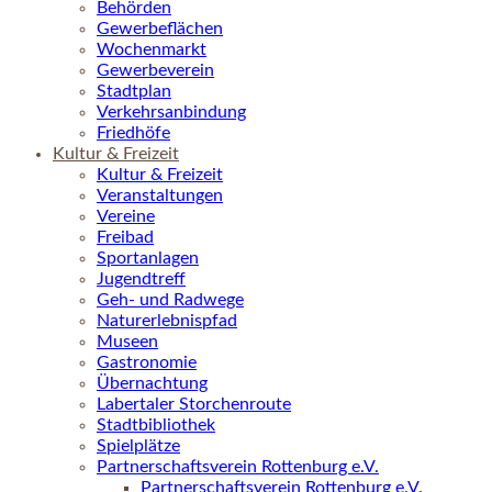
Behörden
Gewerbeflächen
Wochenmarkt
Gewerbeverein
Stadtplan
Verkehrsanbindung
Friedhöfe
Kultur & Freizeit
Kultur & Freizeit
Veranstaltungen
Vereine
Freibad
Sportanlagen
Jugendtreff
Geh- und Radwege
Naturerlebnispfad
Museen
Gastronomie
Übernachtung
Labertaler Storchenroute
Stadtbibliothek
Spielplätze
Partnerschaftsverein Rottenburg e.V.
Partnerschaftsverein Rottenburg e.V.