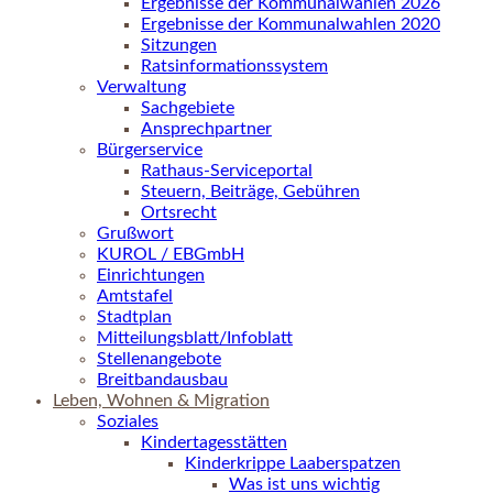
Ergebnisse der Kommunalwahlen 2026
Ergebnisse der Kommunalwahlen 2020
Sitzungen
Ratsinformationssystem
Verwaltung
Sachgebiete
Ansprechpartner
Bürgerservice
Rathaus-Serviceportal
Steuern, Beiträge, Gebühren
Ortsrecht
Grußwort
KUROL / EBGmbH
Einrichtungen
Amtstafel
Stadtplan
Mitteilungsblatt/Infoblatt
Stellenangebote
Breitbandausbau
Leben, Wohnen & Migration
Soziales
Kindertagesstätten
Kinderkrippe Laaberspatzen
Was ist uns wichtig