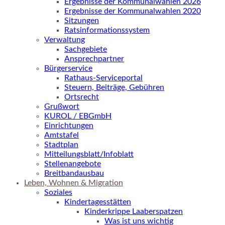
Ergebnisse der Kommunalwahlen 2026
Ergebnisse der Kommunalwahlen 2020
Sitzungen
Ratsinformationssystem
Verwaltung
Sachgebiete
Ansprechpartner
Bürgerservice
Rathaus-Serviceportal
Steuern, Beiträge, Gebühren
Ortsrecht
Grußwort
KUROL / EBGmbH
Einrichtungen
Amtstafel
Stadtplan
Mitteilungsblatt/Infoblatt
Stellenangebote
Breitbandausbau
Leben, Wohnen & Migration
Soziales
Kindertagesstätten
Kinderkrippe Laaberspatzen
Was ist uns wichtig