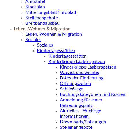
Amtstafel
Stadtplan
Mitteilungsblatt/Infoblatt
Stellenangebote
Breitbandausbau
Leben, Wohnen & Migration
Leben, Wohnen & Migration
Soziales
Soziales
Kindertagesstätten
Kindertagesstätten
Kinderkrippe Laaberspatzen
Kinderkrippe Laaberspatzen
Was ist uns wichtig
Fotos der Einrichtung
Öffnungszeiten
Schließtage
Buchungskategorien und Kosten
Anmeldung für einen
Betreuungsplatz
Aktuelles - Wichtige
Informationen
Downloads/Satzungen
Stellenangebote