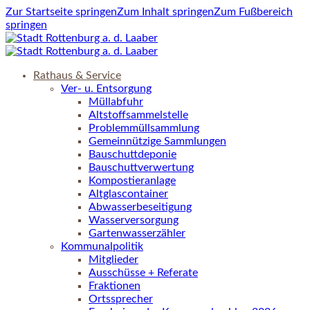
Zur Startseite springen
Zum Inhalt springen
Zum Fußbereich
springen
Rathaus & Service
Ver- u. Entsorgung
Müllabfuhr
Altstoffsammelstelle
Problemmüllsammlung
Gemeinnützige Sammlungen
Bauschuttdeponie
Bauschuttverwertung
Kompostieranlage
Altglascontainer
Abwasserbeseitigung
Wasserversorgung
Gartenwasserzähler
Kommunalpolitik
Mitglieder
Ausschüsse + Referate
Fraktionen
Ortssprecher