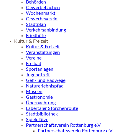
Behörden
Gewerbeflächen
Wochenmarkt
Gewerbeverein
Stadtplan
Verkehrsanbindung
Friedhöfe
Kultur & Freizeit
Kultur & Freizeit
Veranstaltungen
Vereine
Freibad
Sportanlagen
Jugendtreff
Geh- und Radwege
Naturerlebnispfad
Museen
Gastronomie
Übernachtung
Labertaler Storchenroute
Stadtbibliothek
Spielplätze
Partnerschaftsverein Rottenburg e.V.
Partnerschaftsverein Rottenburg e.V.