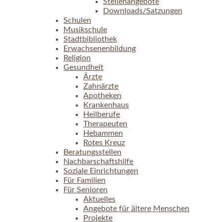
Stellenangebote
Downloads/Satzungen
Schulen
Musikschule
Stadtbibliothek
Erwachsenenbildung
Religion
Gesundheit
Ärzte
Zahnärzte
Apotheken
Krankenhaus
Heilberufe
Therapeuten
Hebammen
Rotes Kreuz
Beratungsstellen
Nachbarschaftshilfe
Soziale Einrichtungen
Für Familien
Für Senioren
Aktuelles
Angebote für ältere Menschen
Projekte