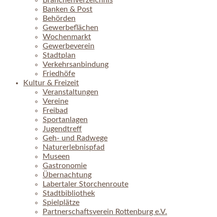
Branchenverzeichnis
Banken & Post
Behörden
Gewerbeflächen
Wochenmarkt
Gewerbeverein
Stadtplan
Verkehrsanbindung
Friedhöfe
Kultur & Freizeit
Veranstaltungen
Vereine
Freibad
Sportanlagen
Jugendtreff
Geh- und Radwege
Naturerlebnispfad
Museen
Gastronomie
Übernachtung
Labertaler Storchenroute
Stadtbibliothek
Spielplätze
Partnerschaftsverein Rottenburg e.V.