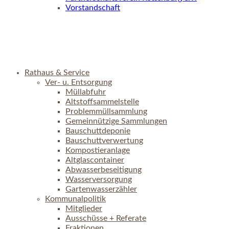
Vorstandschaft
Rathaus & Service
Ver- u. Entsorgung
Müllabfuhr
Altstoffsammelstelle
Problemmüllsammlung
Gemeinnützige Sammlungen
Bauschuttdeponie
Bauschuttverwertung
Kompostieranlage
Altglascontainer
Abwasserbeseitigung
Wasserversorgung
Gartenwasserzähler
Kommunalpolitik
Mitglieder
Ausschüsse + Referate
Fraktionen