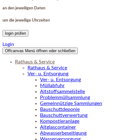
an den jeweiligen Daten
um die jeweilige Uhrzeiten
login prüfen
Login
Offcanvas Menü öffnen oder schließen
Rathaus & Service
Rathaus & Service
Ver- u. Entsorgung
Ver- u. Entsorgung
Müllabfuhr
Altstoffsammelstelle
Problemmüllsammlung
Gemeinnützige Sammlungen
Bauschuttdeponie
Bauschuttverwertung
Kompostieranlage
Altglascontainer
Abwasserbeseitigung
Wasserversorgung