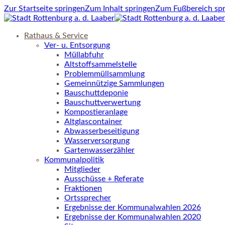
Zur Startseite springen
Zum Inhalt springen
Zum Fußbereich sp
Rathaus & Service
Ver- u. Entsorgung
Müllabfuhr
Altstoffsammelstelle
Problemmüllsammlung
Gemeinnützige Sammlungen
Bauschuttdeponie
Bauschuttverwertung
Kompostieranlage
Altglascontainer
Abwasserbeseitigung
Wasserversorgung
Gartenwasserzähler
Kommunalpolitik
Mitglieder
Ausschüsse + Referate
Fraktionen
Ortssprecher
Ergebnisse der Kommunalwahlen 2026
Ergebnisse der Kommunalwahlen 2020