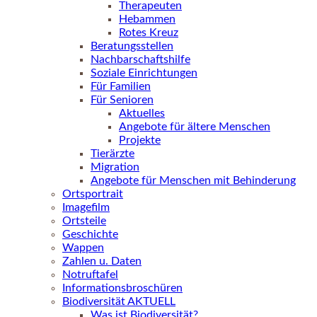
Therapeuten
Hebammen
Rotes Kreuz
Beratungsstellen
Nachbarschaftshilfe
Soziale Einrichtungen
Für Familien
Für Senioren
Aktuelles
Angebote für ältere Menschen
Projekte
Tierärzte
Migration
Angebote für Menschen mit Behinderung
Ortsportrait
Imagefilm
Ortsteile
Geschichte
Wappen
Zahlen u. Daten
Notruftafel
Informationsbroschüren
Biodiversität AKTUELL
Was ist Biodiversität?