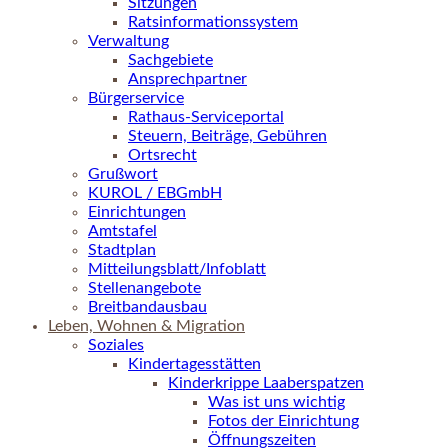
Sitzungen
Ratsinformationssystem
Verwaltung
Sachgebiete
Ansprechpartner
Bürgerservice
Rathaus-Serviceportal
Steuern, Beiträge, Gebühren
Ortsrecht
Grußwort
KUROL / EBGmbH
Einrichtungen
Amtstafel
Stadtplan
Mitteilungsblatt/Infoblatt
Stellenangebote
Breitbandausbau
Leben, Wohnen & Migration
Soziales
Kindertagesstätten
Kinderkrippe Laaberspatzen
Was ist uns wichtig
Fotos der Einrichtung
Öffnungszeiten