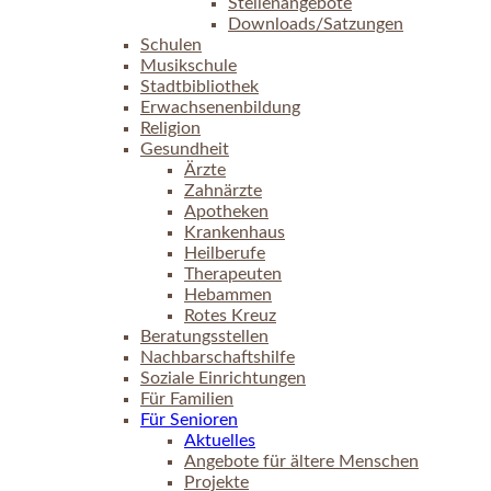
Stellenangebote
Downloads/Satzungen
Schulen
Musikschule
Stadtbibliothek
Erwachsenenbildung
Religion
Gesundheit
Ärzte
Zahnärzte
Apotheken
Krankenhaus
Heilberufe
Therapeuten
Hebammen
Rotes Kreuz
Beratungsstellen
Nachbarschaftshilfe
Soziale Einrichtungen
Für Familien
Für Senioren
Aktuelles
Angebote für ältere Menschen
Projekte