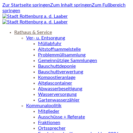
Zur Startseite springen
Zum Inhalt springen
Zum Fußbereich
springen
Rathaus & Service
Ver- u. Entsorgung
Müllabfuhr
Altstoffsammelstelle
Problemmüllsammlung
Gemeinnützige Sammlungen
Bauschuttdeponie
Bauschuttverwertung
Kompostieranlage
Altglascontainer
Abwasserbeseitigung
Wasserversorgung
Gartenwasserzähler
Kommunalpolitik
Mitglieder
Ausschüsse + Referate
Fraktionen
Ortssprecher