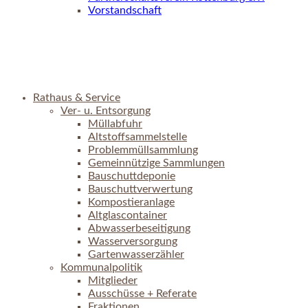
Vorstandschaft
Rathaus & Service
Ver- u. Entsorgung
Müllabfuhr
Altstoffsammelstelle
Problemmüllsammlung
Gemeinnützige Sammlungen
Bauschuttdeponie
Bauschuttverwertung
Kompostieranlage
Altglascontainer
Abwasserbeseitigung
Wasserversorgung
Gartenwasserzähler
Kommunalpolitik
Mitglieder
Ausschüsse + Referate
Fraktionen