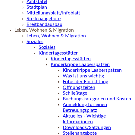
Amtstafel
Stadtplan
Mitteilungsblatt/Infoblatt
Stellenangebote
Breitbandausbau
Leben, Wohnen & Migration
Leben, Wohnen & Migration
Soziales
Soziales
Kindertagesstätten
Kindertagesstätten
Kinderkrippe Laaberspatzen
Kinderkrippe Laaberspatzen
Was ist uns wichtig
Fotos der Einrichtung
Öffnungszeiten
Schließtage
Buchungskategorien und Kosten
Anmeldung für einen
Betreuungsplatz
Aktuelles - Wichtige
Informationen
Downloads/Satzungen
Stellenangebote