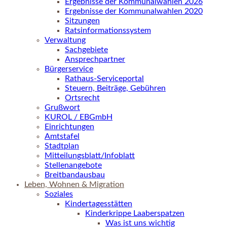
Ergebnisse der Kommunalwahlen 2026
Ergebnisse der Kommunalwahlen 2020
Sitzungen
Ratsinformationssystem
Verwaltung
Sachgebiete
Ansprechpartner
Bürgerservice
Rathaus-Serviceportal
Steuern, Beiträge, Gebühren
Ortsrecht
Grußwort
KUROL / EBGmbH
Einrichtungen
Amtstafel
Stadtplan
Mitteilungsblatt/Infoblatt
Stellenangebote
Breitbandausbau
Leben, Wohnen & Migration
Soziales
Kindertagesstätten
Kinderkrippe Laaberspatzen
Was ist uns wichtig