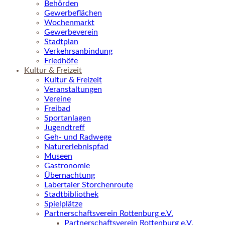
Behörden
Gewerbeflächen
Wochenmarkt
Gewerbeverein
Stadtplan
Verkehrsanbindung
Friedhöfe
Kultur & Freizeit
Kultur & Freizeit
Veranstaltungen
Vereine
Freibad
Sportanlagen
Jugendtreff
Geh- und Radwege
Naturerlebnispfad
Museen
Gastronomie
Übernachtung
Labertaler Storchenroute
Stadtbibliothek
Spielplätze
Partnerschaftsverein Rottenburg e.V.
Partnerschaftsverein Rottenburg e.V.