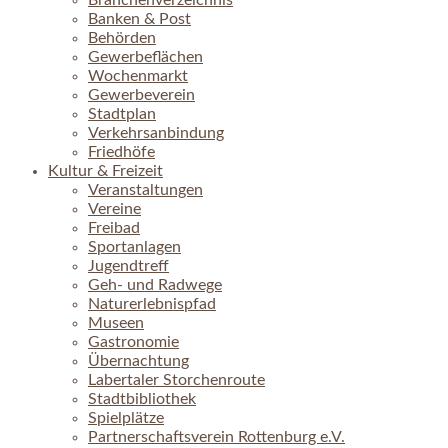
Branchenverzeichnis
Banken & Post
Behörden
Gewerbeflächen
Wochenmarkt
Gewerbeverein
Stadtplan
Verkehrsanbindung
Friedhöfe
Kultur & Freizeit
Veranstaltungen
Vereine
Freibad
Sportanlagen
Jugendtreff
Geh- und Radwege
Naturerlebnispfad
Museen
Gastronomie
Übernachtung
Labertaler Storchenroute
Stadtbibliothek
Spielplätze
Partnerschaftsverein Rottenburg e.V.