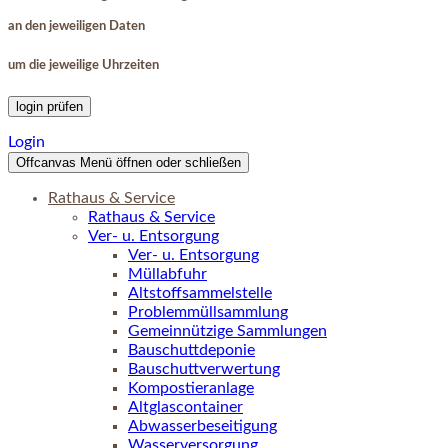
an den jeweiligen Daten
um die jeweilige Uhrzeiten
login prüfen
Login
Offcanvas Menü öffnen oder schließen
Rathaus & Service
Rathaus & Service
Ver- u. Entsorgung
Ver- u. Entsorgung
Müllabfuhr
Altstoffsammelstelle
Problemmüllsammlung
Gemeinnützige Sammlungen
Bauschuttdeponie
Bauschuttverwertung
Kompostieranlage
Altglascontainer
Abwasserbeseitigung
Wasserversorgung