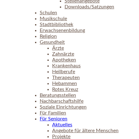
Stellenangebote
Downloads/Satzungen
Schulen
Musikschule
Stadtbibliothek
Erwachsenenbildung
Religion
Gesundheit
Ärzte
Zahnärzte
Apotheken
Krankenhaus
Heilberufe
Therapeuten
Hebammen
Rotes Kreuz
Beratungsstellen
Nachbarschaftshilfe
Soziale Einrichtungen
Für Familien
Für Senioren
Aktuelles
Angebote für ältere Menschen
Projekte