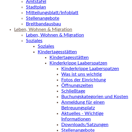
Amtstafel
Stadtplan
Mitteilungsblatt/Infoblatt
Stellenangebote
Breitbandausbau
Leben, Wohnen & Migration
Leben, Wohnen & Migration
Soziales
Soziales
Kindertagesstätten
Kindertagesstätten
Kinderkrippe Laaberspatzen
Kinderkrippe Laaberspatzen
Was ist uns wichtig
Fotos der Einrichtung
Öffnungszeiten
Schließtage
Buchungskategorien und Kosten
Anmeldung für einen
Betreuungsplatz
Aktuelles - Wichtige
Informationen
Downloads/Satzungen
Stellenangebote