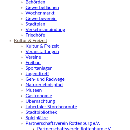
Behörden
Gewerbeflächen
Wochenmarkt
Gewerbeverein
Stadtplan
Verkehrsanbindung
Friedhöfe
Kultur & Freizeit
Kultur & Freizeit
Veranstaltungen
Vereine
Freibad
Sportanlagen
Jugendtreff
Geh- und Radwege
Naturerlebnispfad
Museen
Gastronomie
Übernachtung
Labertaler Storchenroute
Stadtbibliothek
Spielplätze
Partnerschaftsverein Rottenburg e.V.
Partnerschaftsverein Rottenburg e.V.