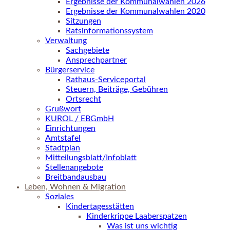
Ergebnisse der Kommunalwahlen 2026
Ergebnisse der Kommunalwahlen 2020
Sitzungen
Ratsinformationssystem
Verwaltung
Sachgebiete
Ansprechpartner
Bürgerservice
Rathaus-Serviceportal
Steuern, Beiträge, Gebühren
Ortsrecht
Grußwort
KUROL / EBGmbH
Einrichtungen
Amtstafel
Stadtplan
Mitteilungsblatt/Infoblatt
Stellenangebote
Breitbandausbau
Leben, Wohnen & Migration
Soziales
Kindertagesstätten
Kinderkrippe Laaberspatzen
Was ist uns wichtig