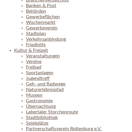
Branchenverzeichnis
Banken & Post
Behörden
Gewerbeflächen
Wochenmarkt
Gewerbeverein
Stadtplan
Verkehrsanbindung
Friedhöfe
Kultur & Freizeit
Veranstaltungen
Vereine
Freibad
Sportanlagen
Jugendtreff
Geh- und Radwege
Naturerlebnispfad
Museen
Gastronomie
Übernachtung
Labertaler Storchenroute
Stadtbibliothek
Spielplätze
Partnerschaftsverein Rottenburg e.V.