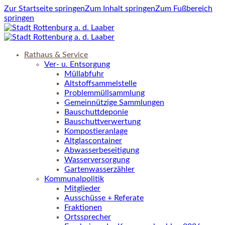
Zur Startseite springen
Zum Inhalt springen
Zum Fußbereich
springen
Rathaus & Service
Ver- u. Entsorgung
Müllabfuhr
Altstoffsammelstelle
Problemmüllsammlung
Gemeinnützige Sammlungen
Bauschuttdeponie
Bauschuttverwertung
Kompostieranlage
Altglascontainer
Abwasserbeseitigung
Wasserversorgung
Gartenwasserzähler
Kommunalpolitik
Mitglieder
Ausschüsse + Referate
Fraktionen
Ortssprecher