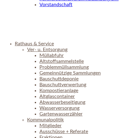
Vorstandschaft
Rathaus & Service
Ver- u. Entsorgung
Müllabfuhr
Altstoffsammelstelle
Problemmüllsammlung
Gemeinnützige Sammlungen
Bauschuttdeponie
Bauschuttverwertung
Kompostieranlage
Altglascontainer
Abwasserbeseitigung
Wasserversorgung
Gartenwasserzähler
Kommunalpolitik
Mitglieder
Ausschüsse + Referate
Fraktionen