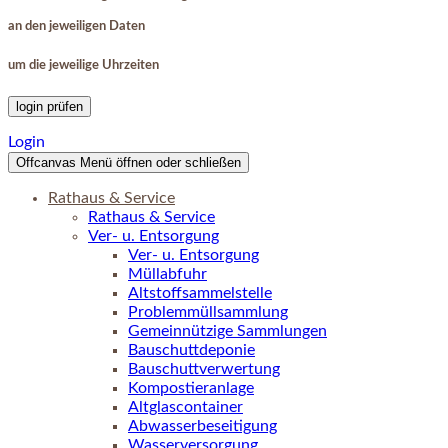
an den jeweiligen Daten
um die jeweilige Uhrzeiten
login prüfen
Login
Offcanvas Menü öffnen oder schließen
Rathaus & Service
Rathaus & Service
Ver- u. Entsorgung
Ver- u. Entsorgung
Müllabfuhr
Altstoffsammelstelle
Problemmüllsammlung
Gemeinnützige Sammlungen
Bauschuttdeponie
Bauschuttverwertung
Kompostieranlage
Altglascontainer
Abwasserbeseitigung
Wasserversorgung