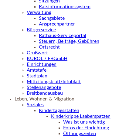
Sitzungen
Ratsinformationssystem
Verwaltung
Sachgebiete
Ansprechpartner
Bürgerservice
Rathaus-Serviceportal
Steuern, Beiträge, Gebühren
Ortsrecht
Grußwort
KUROL / EBGmbH
Einrichtungen
Amtstafel
Stadtplan
Mitteilungsblatt/Infoblatt
Stellenangebote
Breitbandausbau
Leben, Wohnen & Migration
Soziales
Kindertagesstätten
Kinderkrippe Laaberspatzen
Was ist uns wichtig
Fotos der Einrichtung
Öffnungszeiten