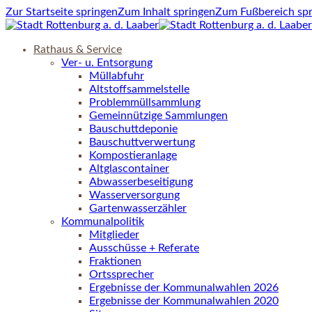
Zur Startseite springen
Zum Inhalt springen
Zum Fußbereich sp
Rathaus & Service
Ver- u. Entsorgung
Müllabfuhr
Altstoffsammelstelle
Problemmüllsammlung
Gemeinnützige Sammlungen
Bauschuttdeponie
Bauschuttverwertung
Kompostieranlage
Altglascontainer
Abwasserbeseitigung
Wasserversorgung
Gartenwasserzähler
Kommunalpolitik
Mitglieder
Ausschüsse + Referate
Fraktionen
Ortssprecher
Ergebnisse der Kommunalwahlen 2026
Ergebnisse der Kommunalwahlen 2020