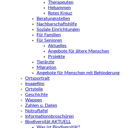
Therapeuten
Hebammen
Rotes Kreuz
Beratungsstellen
Nachbarschaftshilfe
Soziale Einrichtungen
Für Familien
Für Senioren
Aktuelles
Angebote für ältere Menschen
Projekte
Tierärzte
Migration
Angebote für Menschen mit Behinderung
Ortsportrait
Imagefilm
Ortsteile
Geschichte
Wappen
Zahlen u. Daten
Notruftafel
Informationsbroschüren
Biodiversität AKTUELL
Was ist Biodiversität?