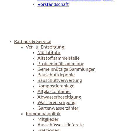
Vorstandschaft
Rathaus & Service
Ver- u. Entsorgung
Müllabfuhr
Altstoffsammelstelle
Problemmüllsammlung
Gemeinnützige Sammlungen
Bauschuttdeponie
Bauschuttverwertung
Kompostieranlage
Altglascontainer
Abwasserbeseitigung
Wasserversorgung
Gartenwasserzähler
Kommunalpolitik
Mitglieder
Ausschüsse + Referate
Fraktionen