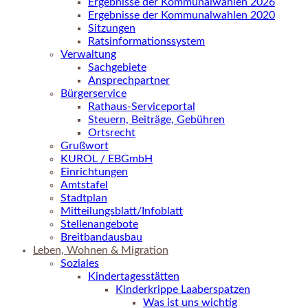
Ergebnisse der Kommunalwahlen 2026
Ergebnisse der Kommunalwahlen 2020
Sitzungen
Ratsinformationssystem
Verwaltung
Sachgebiete
Ansprechpartner
Bürgerservice
Rathaus-Serviceportal
Steuern, Beiträge, Gebühren
Ortsrecht
Grußwort
KUROL / EBGmbH
Einrichtungen
Amtstafel
Stadtplan
Mitteilungsblatt/Infoblatt
Stellenangebote
Breitbandausbau
Leben, Wohnen & Migration
Soziales
Kindertagesstätten
Kinderkrippe Laaberspatzen
Was ist uns wichtig