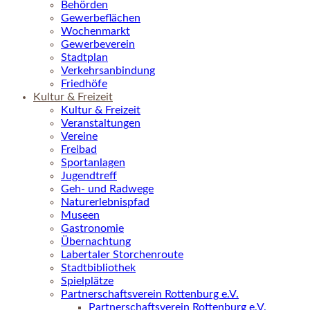
Behörden
Gewerbeflächen
Wochenmarkt
Gewerbeverein
Stadtplan
Verkehrsanbindung
Friedhöfe
Kultur & Freizeit
Kultur & Freizeit
Veranstaltungen
Vereine
Freibad
Sportanlagen
Jugendtreff
Geh- und Radwege
Naturerlebnispfad
Museen
Gastronomie
Übernachtung
Labertaler Storchenroute
Stadtbibliothek
Spielplätze
Partnerschaftsverein Rottenburg e.V.
Partnerschaftsverein Rottenburg e.V.