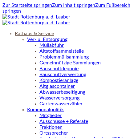
Zur Startseite springen
Zum Inhalt springen
Zum Fußbereich
springen
Rathaus & Service
Ver- u. Entsorgung
Müllabfuhr
Altstoffsammelstelle
Problemmüllsammlung
Gemeinnützige Sammlungen
Bauschuttdeponie
Bauschuttverwertung
Kompostieranlage
Altglascontainer
Abwasserbeseitigung
Wasserversorgung
Gartenwasserzähler
Kommunalpolitik
Mitglieder
Ausschüsse + Referate
Fraktionen
Ortssprecher