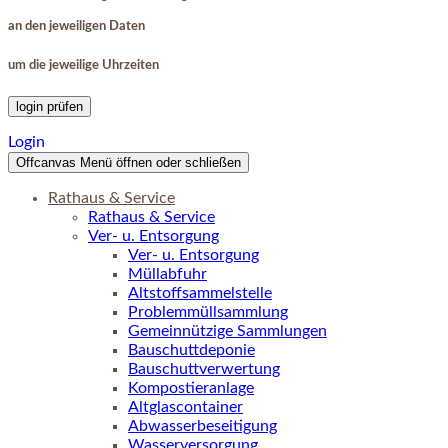
an den jeweiligen Daten
um die jeweilige Uhrzeiten
login prüfen
Login
Offcanvas Menü öffnen oder schließen
Rathaus & Service
Rathaus & Service
Ver- u. Entsorgung
Ver- u. Entsorgung
Müllabfuhr
Altstoffsammelstelle
Problemmüllsammlung
Gemeinnützige Sammlungen
Bauschuttdeponie
Bauschuttverwertung
Kompostieranlage
Altglascontainer
Abwasserbeseitigung
Wasserversorgung