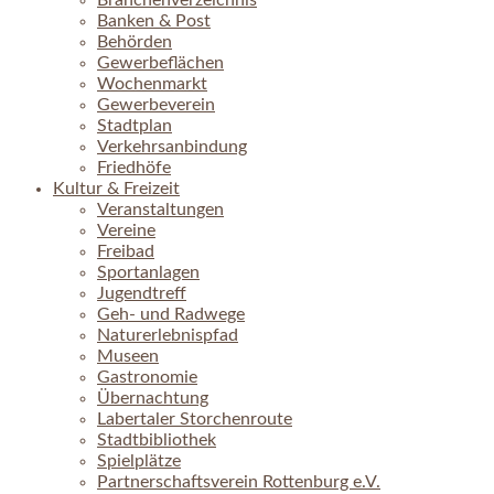
Branchenverzeichnis
Banken & Post
Behörden
Gewerbeflächen
Wochenmarkt
Gewerbeverein
Stadtplan
Verkehrsanbindung
Friedhöfe
Kultur & Freizeit
Veranstaltungen
Vereine
Freibad
Sportanlagen
Jugendtreff
Geh- und Radwege
Naturerlebnispfad
Museen
Gastronomie
Übernachtung
Labertaler Storchenroute
Stadtbibliothek
Spielplätze
Partnerschaftsverein Rottenburg e.V.