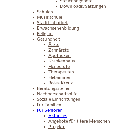
Stellenangebote
Downloads/Satzungen
Schulen
Musikschule
Stadtbibliothek
Erwachsenenbildung
Religion
Gesundheit
Ärzte
Zahnärzte
Apotheken
Krankenhaus
Heilberufe
Therapeuten
Hebammen
Rotes Kreuz
Beratungsstellen
Nachbarschaftshilfe
Soziale Einrichtungen
Für Familien
Für Senioren
Aktuelles
Angebote für ältere Menschen
Projekte