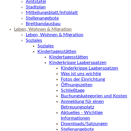
Amtstafel
Stadtplan
Mitteilungsblatt/Infoblatt
Stellenangebote
Breitbandausbau
Leben, Wohnen & Migration
Leben, Wohnen & Migration
Soziales
Soziales
Kindertagesstätten
Kindertagesstätten
Kinderkrippe Laaberspatzen
Kinderkrippe Laaberspatzen
Was ist uns wichtig
Fotos der Einrichtung
Öffnungszeiten
Schließtage
Buchungskategorien und Kosten
Anmeldung für einen
Betreuungsplatz
Aktuelles - Wichtige
Informationen
Downloads/Satzungen
Stellenangebote