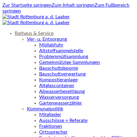
Zur Startseite springen
Zum Inhalt springen
Zum Fußbereich
springen
Rathaus & Service
Ver- u. Entsorgung
Müllabfuhr
Altstoffsammelstelle
Problemmüllsammlung
Gemeinnützige Sammlungen
Bauschuttdeponie
Bauschuttverwertung
Kompostieranlage
Altglascontainer
Abwasserbeseitigung
Wasserversorgung
Gartenwasserzähler
Kommunalpolitik
Mitglieder
Ausschüsse + Referate
Fraktionen
Ortssprecher