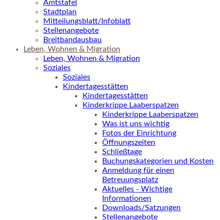
Amtstafel
Stadtplan
Mitteilungsblatt/Infoblatt
Stellenangebote
Breitbandausbau
Leben, Wohnen & Migration
Leben, Wohnen & Migration
Soziales
Soziales
Kindertagesstätten
Kindertagesstätten
Kinderkrippe Laaberspatzen
Kinderkrippe Laaberspatzen
Was ist uns wichtig
Fotos der Einrichtung
Öffnungszeiten
Schließtage
Buchungskategorien und Kosten
Anmeldung für einen
Betreuungsplatz
Aktuelles - Wichtige
Informationen
Downloads/Satzungen
Stellenangebote