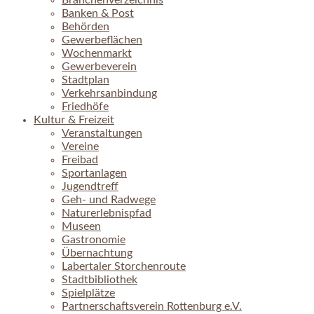
Branchenverzeichnis
Banken & Post
Behörden
Gewerbeflächen
Wochenmarkt
Gewerbeverein
Stadtplan
Verkehrsanbindung
Friedhöfe
Kultur & Freizeit
Veranstaltungen
Vereine
Freibad
Sportanlagen
Jugendtreff
Geh- und Radwege
Naturerlebnispfad
Museen
Gastronomie
Übernachtung
Labertaler Storchenroute
Stadtbibliothek
Spielplätze
Partnerschaftsverein Rottenburg e.V.