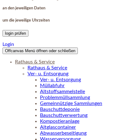
an den jeweiligen Daten
um die jeweilige Uhrzeiten
login prüfen
Login
Offcanvas Menü öffnen oder schließen
Rathaus & Service
Rathaus & Service
Ver- u. Entsorgung
Ver- u. Entsorgung
Müllabfuhr
Altstoffsammelstelle
Problemmüllsammlung
Gemeinnützige Sammlungen
Bauschuttdeponie
Bauschuttverwertung
Kompostieranlage
Altglascontainer
Abwasserbeseitigung
Wasserversorgung