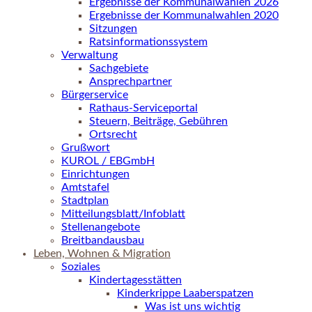
Ergebnisse der Kommunalwahlen 2026
Ergebnisse der Kommunalwahlen 2020
Sitzungen
Ratsinformationssystem
Verwaltung
Sachgebiete
Ansprechpartner
Bürgerservice
Rathaus-Serviceportal
Steuern, Beiträge, Gebühren
Ortsrecht
Grußwort
KUROL / EBGmbH
Einrichtungen
Amtstafel
Stadtplan
Mitteilungsblatt/Infoblatt
Stellenangebote
Breitbandausbau
Leben, Wohnen & Migration
Soziales
Kindertagesstätten
Kinderkrippe Laaberspatzen
Was ist uns wichtig