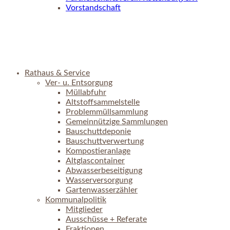
Vorstandschaft
Rathaus & Service
Ver- u. Entsorgung
Müllabfuhr
Altstoffsammelstelle
Problemmüllsammlung
Gemeinnützige Sammlungen
Bauschuttdeponie
Bauschuttverwertung
Kompostieranlage
Altglascontainer
Abwasserbeseitigung
Wasserversorgung
Gartenwasserzähler
Kommunalpolitik
Mitglieder
Ausschüsse + Referate
Fraktionen