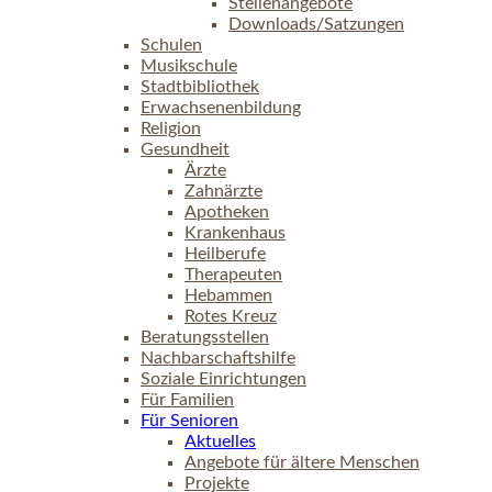
Stellenangebote
Downloads/Satzungen
Schulen
Musikschule
Stadtbibliothek
Erwachsenenbildung
Religion
Gesundheit
Ärzte
Zahnärzte
Apotheken
Krankenhaus
Heilberufe
Therapeuten
Hebammen
Rotes Kreuz
Beratungsstellen
Nachbarschaftshilfe
Soziale Einrichtungen
Für Familien
Für Senioren
Aktuelles
Angebote für ältere Menschen
Projekte