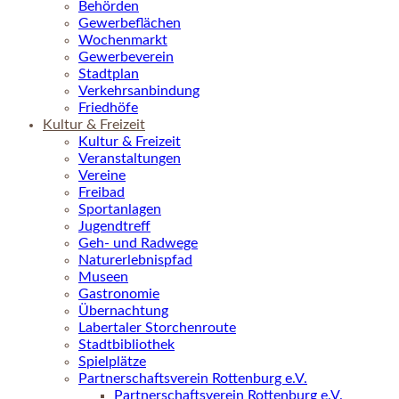
Behörden
Gewerbeflächen
Wochenmarkt
Gewerbeverein
Stadtplan
Verkehrsanbindung
Friedhöfe
Kultur & Freizeit
Kultur & Freizeit
Veranstaltungen
Vereine
Freibad
Sportanlagen
Jugendtreff
Geh- und Radwege
Naturerlebnispfad
Museen
Gastronomie
Übernachtung
Labertaler Storchenroute
Stadtbibliothek
Spielplätze
Partnerschaftsverein Rottenburg e.V.
Partnerschaftsverein Rottenburg e.V.