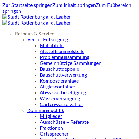
Zur Startseite springen
Zum Inhalt springen
Zum Fußbereich
springen
Rathaus & Service
Ver- u. Entsorgung
Müllabfuhr
Altstoffsammelstelle
Problemmüllsammlung
Gemeinnützige Sammlungen
Bauschuttdeponie
Bauschuttverwertung
Kompostieranlage
Altglascontainer
Abwasserbeseitigung
Wasserversorgung
Gartenwasserzähler
Kommunalpolitik
Mitglieder
Ausschüsse + Referate
Fraktionen
Ortssprecher