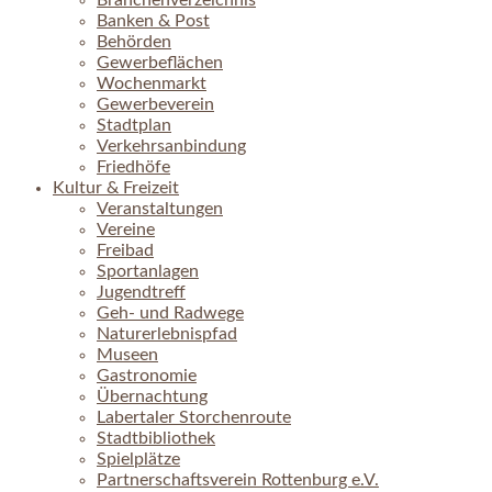
Branchenverzeichnis
Banken & Post
Behörden
Gewerbeflächen
Wochenmarkt
Gewerbeverein
Stadtplan
Verkehrsanbindung
Friedhöfe
Kultur & Freizeit
Veranstaltungen
Vereine
Freibad
Sportanlagen
Jugendtreff
Geh- und Radwege
Naturerlebnispfad
Museen
Gastronomie
Übernachtung
Labertaler Storchenroute
Stadtbibliothek
Spielplätze
Partnerschaftsverein Rottenburg e.V.