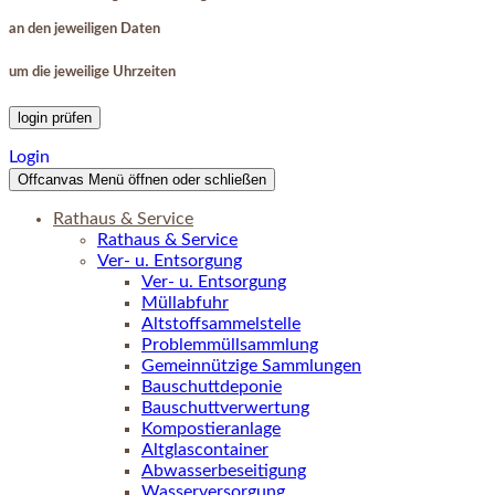
an den jeweiligen Daten
um die jeweilige Uhrzeiten
login prüfen
Login
Offcanvas Menü öffnen oder schließen
Rathaus & Service
Rathaus & Service
Ver- u. Entsorgung
Ver- u. Entsorgung
Müllabfuhr
Altstoffsammelstelle
Problemmüllsammlung
Gemeinnützige Sammlungen
Bauschuttdeponie
Bauschuttverwertung
Kompostieranlage
Altglascontainer
Abwasserbeseitigung
Wasserversorgung