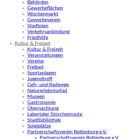
Behörden
Gewerbeflächen
Wochenmarkt
Gewerbeverein
Stadtplan
Verkehrsanbindung
Friedhöfe
Kultur & Freizeit
Kultur & Freizeit
Veranstaltungen
Vereine
Freibad
Sportanlagen
Jugendtreff
Geh- und Radwege
Naturerlebnispfad
Museen
Gastronomie
Übernachtung
Labertaler Storchenroute
Stadtbibliothek
Spielplätze
Partnerschaftsverein Rottenburg e.V.
Partnerschaftsverein Rottenburg e.V.