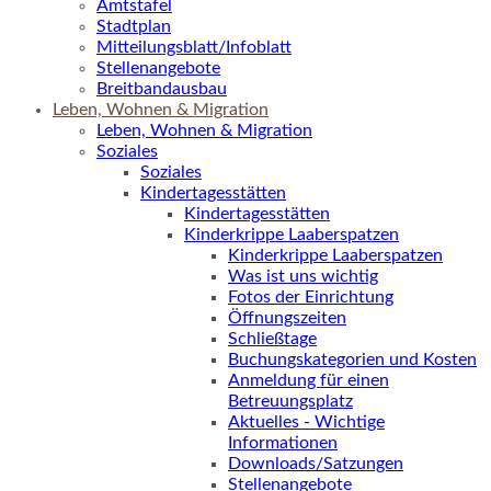
Amtstafel
Stadtplan
Mitteilungsblatt/Infoblatt
Stellenangebote
Breitbandausbau
Leben, Wohnen & Migration
Leben, Wohnen & Migration
Soziales
Soziales
Kindertagesstätten
Kindertagesstätten
Kinderkrippe Laaberspatzen
Kinderkrippe Laaberspatzen
Was ist uns wichtig
Fotos der Einrichtung
Öffnungszeiten
Schließtage
Buchungskategorien und Kosten
Anmeldung für einen
Betreuungsplatz
Aktuelles - Wichtige
Informationen
Downloads/Satzungen
Stellenangebote