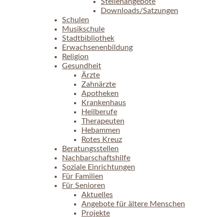
Stellenangebote
Downloads/Satzungen
Schulen
Musikschule
Stadtbibliothek
Erwachsenenbildung
Religion
Gesundheit
Ärzte
Zahnärzte
Apotheken
Krankenhaus
Heilberufe
Therapeuten
Hebammen
Rotes Kreuz
Beratungsstellen
Nachbarschaftshilfe
Soziale Einrichtungen
Für Familien
Für Senioren
Aktuelles
Angebote für ältere Menschen
Projekte