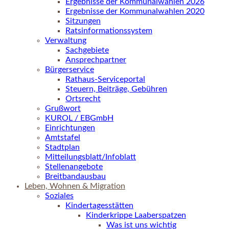
Ergebnisse der Kommunalwahlen 2026
Ergebnisse der Kommunalwahlen 2020
Sitzungen
Ratsinformationssystem
Verwaltung
Sachgebiete
Ansprechpartner
Bürgerservice
Rathaus-Serviceportal
Steuern, Beiträge, Gebühren
Ortsrecht
Grußwort
KUROL / EBGmbH
Einrichtungen
Amtstafel
Stadtplan
Mitteilungsblatt/Infoblatt
Stellenangebote
Breitbandausbau
Leben, Wohnen & Migration
Soziales
Kindertagesstätten
Kinderkrippe Laaberspatzen
Was ist uns wichtig