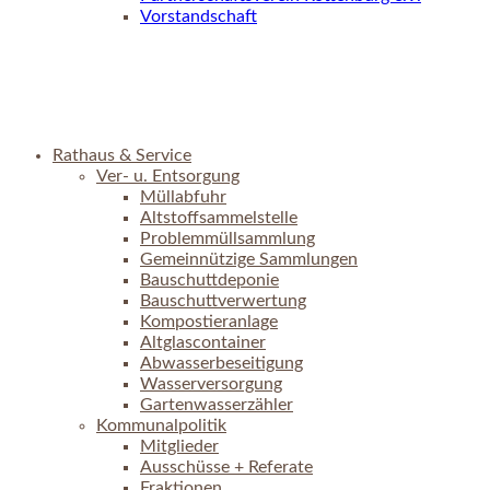
Vorstandschaft
Rathaus & Service
Ver- u. Entsorgung
Müllabfuhr
Altstoffsammelstelle
Problemmüllsammlung
Gemeinnützige Sammlungen
Bauschuttdeponie
Bauschuttverwertung
Kompostieranlage
Altglascontainer
Abwasserbeseitigung
Wasserversorgung
Gartenwasserzähler
Kommunalpolitik
Mitglieder
Ausschüsse + Referate
Fraktionen