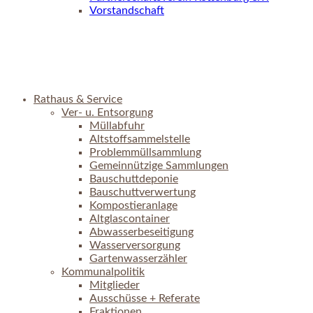
Vorstandschaft
Rathaus & Service
Ver- u. Entsorgung
Müllabfuhr
Altstoffsammelstelle
Problemmüllsammlung
Gemeinnützige Sammlungen
Bauschuttdeponie
Bauschuttverwertung
Kompostieranlage
Altglascontainer
Abwasserbeseitigung
Wasserversorgung
Gartenwasserzähler
Kommunalpolitik
Mitglieder
Ausschüsse + Referate
Fraktionen