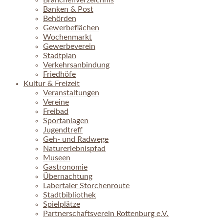
Branchenverzeichnis
Banken & Post
Behörden
Gewerbeflächen
Wochenmarkt
Gewerbeverein
Stadtplan
Verkehrsanbindung
Friedhöfe
Kultur & Freizeit
Veranstaltungen
Vereine
Freibad
Sportanlagen
Jugendtreff
Geh- und Radwege
Naturerlebnispfad
Museen
Gastronomie
Übernachtung
Labertaler Storchenroute
Stadtbibliothek
Spielplätze
Partnerschaftsverein Rottenburg e.V.