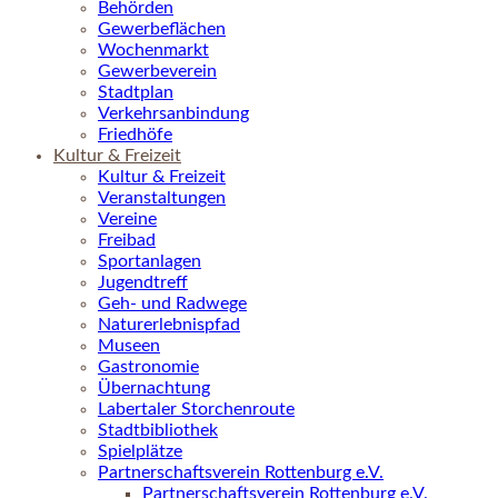
Behörden
Gewerbeflächen
Wochenmarkt
Gewerbeverein
Stadtplan
Verkehrsanbindung
Friedhöfe
Kultur & Freizeit
Kultur & Freizeit
Veranstaltungen
Vereine
Freibad
Sportanlagen
Jugendtreff
Geh- und Radwege
Naturerlebnispfad
Museen
Gastronomie
Übernachtung
Labertaler Storchenroute
Stadtbibliothek
Spielplätze
Partnerschaftsverein Rottenburg e.V.
Partnerschaftsverein Rottenburg e.V.