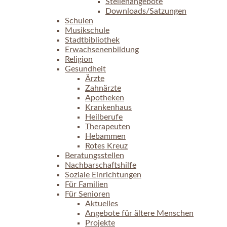
Stellenangebote
Downloads/Satzungen
Schulen
Musikschule
Stadtbibliothek
Erwachsenenbildung
Religion
Gesundheit
Ärzte
Zahnärzte
Apotheken
Krankenhaus
Heilberufe
Therapeuten
Hebammen
Rotes Kreuz
Beratungsstellen
Nachbarschaftshilfe
Soziale Einrichtungen
Für Familien
Für Senioren
Aktuelles
Angebote für ältere Menschen
Projekte