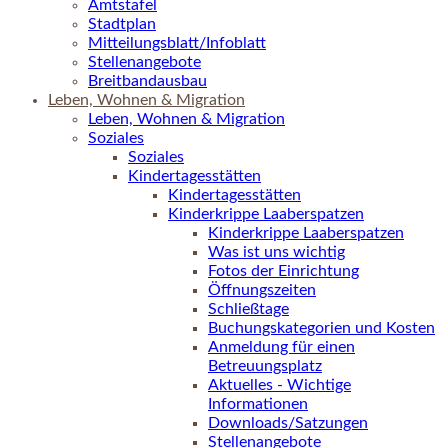
Amtstafel
Stadtplan
Mitteilungsblatt/Infoblatt
Stellenangebote
Breitbandausbau
Leben, Wohnen & Migration
Leben, Wohnen & Migration
Soziales
Soziales
Kindertagesstätten
Kindertagesstätten
Kinderkrippe Laaberspatzen
Kinderkrippe Laaberspatzen
Was ist uns wichtig
Fotos der Einrichtung
Öffnungszeiten
Schließtage
Buchungskategorien und Kosten
Anmeldung für einen
Betreuungsplatz
Aktuelles - Wichtige
Informationen
Downloads/Satzungen
Stellenangebote