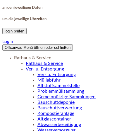
an den jeweiligen Daten
um die jeweilige Uhrzeiten
login prüfen
Login
Offcanvas Menü öffnen oder schließen
Rathaus & Service
Rathaus & Service
Ver- u. Entsorgung
Ver- u. Entsorgung
Müllabfuhr
Altstoffsammelstelle
Problemmüllsammlung
Gemeinnützige Sammlungen
Bauschuttdeponie
Bauschuttverwertung
Kompostieranlage
Altglascontainer
Abwasserbeseitigung
Wasserversorgung