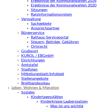
Ergebnisse der Kommunalwahlen 2026
Ergebnisse der Kommunalwahlen 2020
Sitzungen
Ratsinformationssystem
Verwaltung
Sachgebiete
Ansprechpartner
Bürgerservice
Rathaus-Serviceportal
Steuern, Beiträge, Gebühren
Ortsrecht
Grußwort
KUROL / EBGmbH
Einrichtungen
Amtstafel
Stadtplan
Mitteilungsblatt/Infoblatt
Stellenangebote
Breitbandausbau
Leben, Wohnen & Migration
Soziales
Kindertagesstätten
Kinderkrippe Laaberspatzen
Was ist uns wichtig