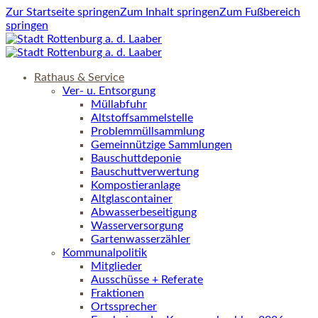
Zur Startseite springen
Zum Inhalt springen
Zum Fußbereich
springen
Rathaus & Service
Ver- u. Entsorgung
Müllabfuhr
Altstoffsammelstelle
Problemmüllsammlung
Gemeinnützige Sammlungen
Bauschuttdeponie
Bauschuttverwertung
Kompostieranlage
Altglascontainer
Abwasserbeseitigung
Wasserversorgung
Gartenwasserzähler
Kommunalpolitik
Mitglieder
Ausschüsse + Referate
Fraktionen
Ortssprecher